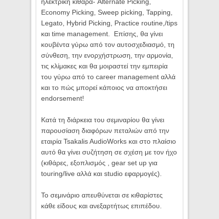
ηλεκτρική κιθάρα-
Alternate
Picking
,
Economy
Picking
,
Sweep
picking
,
Tapping
,
Legato
,
Hybrid
Picking
,
Practice
routine
,/
tips
και
time
management
.
Επίσης, θα γίνει
κουβέντα γύρω από τον αυτοσχεδιασμό, τη
σύνθεση, την ενορχήστρωση, την αρμονία,
τις κλίμακες και θα μοιραστεί την εμπειρία
του γύρω από το
career
management
αλλά
και το πώς μπορεί κάποιος να αποκτήσει
endorsement
!
Κατά τη διάρκεια του σεμιναρίου θα γίνει
παρουσίαση διαφόρων πεταλιών από την
εταιρία
Tsakalis AudioWorks
και στο πλαίσιο
αυτό θα γίνει συζήτηση σε σχέση με τον ήχο
(κιθάρες, εξοπλισμός ,
gear
set
up
για
touring
/
live
αλλά και
studio
εφαρμογές).
Το σεμινάριο απευθύνεται σε κιθαρίστες
κάθε είδους και ανεξαρτήτως επιπέδου.