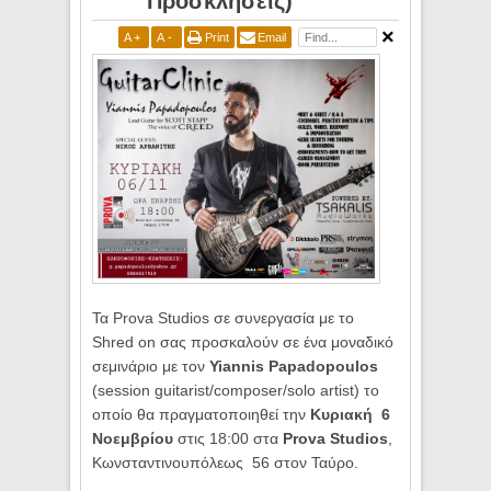
Προσκλήσεις)
A
+
A
-
Print
Email
Τα
Prova
Studios
σε συνεργασία με το
Shred
on
σας προσκαλούν σε ένα μοναδικό
σεμινάριο με τον
Yiannis
Papadopoulos
(
session
guitarist
/
composer
/
solo
artist
) το
οποίο θα πραγματοποιηθεί την
Κυριακή
6
Νοεμβρίου
στις 18:00 στα
Prova
S
tudio
s
,
Κωνσταντινουπόλεως
56 στον Ταύρο.