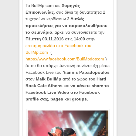
To ΒullMp.com ως
Χορηγός
Επικοινωνίας
, σας δίνει τη δυνατότητα 2
τυχεροί να κερδίσουν
2 Διπλές
προσκλήσεις για να παρακολουθήσετε
το σεμινάριο
, αρκεί να συντονιστείτε την
Πέμπτη 03.11.2016
στις
14:00
στην
επίσημη σελίδα στο Facebook του
BullMp.com
(
https://www.facebook.com/BullMpdotcom
)
όπου θα υπάρχει ζωντανή συνέντευξη μέσω
Facebook Live του
Yiannis Papadopoulos
στον
Maik BullMp
από το χώρο του
Hard
Rock Cafe Athens
και
να κάνετε share το
Facebook Live Video στο Facebook
profile σας, pages και groups.