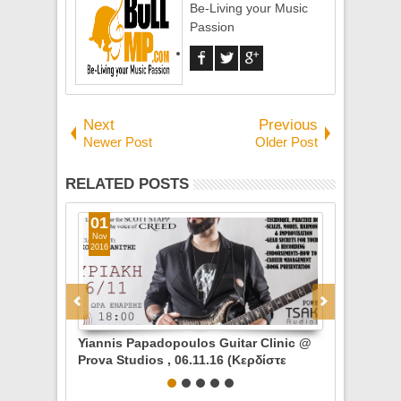
Be-Living your Music
Passion
Next
Previous
Newer Post
Older Post
RELATED POSTS
01
14
Nov
Nov
2016
2025
Yiannis Papadopoulos Guitar Clinic @
Game of Money Fes
Prova Studios , 06.11.16 (Κερδίστε
Νοεμβρίου 2025 -
Προσκλήσεις)