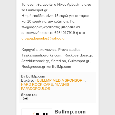
Το
event
θα ανοίξει ο Νίκος Αρβανίτης από
το
Guitarspot
.
gr
.
Η τιμή εισόδου είναι 15 ευρώ για το ταμείο
και 10 ευρώ για την κράτηση. Για
πληροφορίες-κρατήσεις μπορείτε να
επικοινωνήσετε στο 6984017919 ή στο
g
.
papadopoulos
@
yahoo
.
gr
Χορηγοί επικοινωνίας:
Prova
studios
,
T
sakalisaudioworks.com,
Rockoverdose
.
gr
,
Jazzbluesrock
.
gr
,
Shred
on
,
Guitarspot
.
gr
,
Rockgreece
.
gr και BullMp.com
By
BullMp.com
Ετικέτες
- BULLMP MEDIA SPONSOR -
,
HARD ROCK CAFE
,
YIANNIS
PAPADOPOULOS
Share to:
Bullmp.com