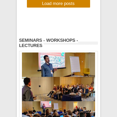
Load more posts
Institut Athen και
επιλεγμένοι χώροι
της πόλης
SEMINARS - WORKSHOPS -
LECTURES