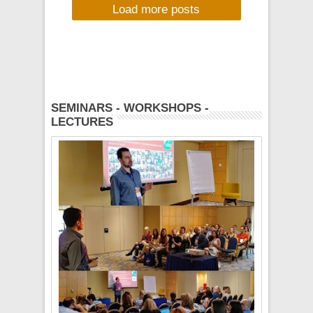
Load more posts
Γιώργο Θεοφάνους
και την Ματθίλδη
Μαγγίρα στην
Αρχιτεκτονική 2/11
& 9/11/2013 -
ΚΕΡΔΙΣΤΕ
ΠΡΟΣΚΛΗΣΕΙΣ !!
SEMINARS - WORKSHOPS -
LECTURES