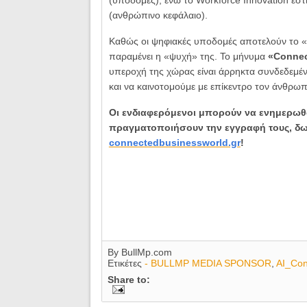
(ανθρώπινο κεφάλαιο).
Καθώς οι ψηφιακές υποδομές αποτελούν το «
παραμένει η «ψυχή» της. Το μήνυμα
«Connect
υπεροχή της χώρας είναι άρρηκτα συνδεδεμέν
και να καινοτομούμε με επίκεντρο τον άνθρωπ
Οι ενδιαφερόμενοι μπορούν να ενημερωθού
πραγματοποιήσουν την εγγραφή τους, δω
connectedbusinessworld.gr
!
By
BullMp.com
Ετικέτες
- BULLMP MEDIA SPONSOR
,
AI_Con
Share to: