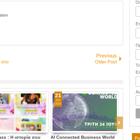
Ό
sion
Ε
Π
Previous
 στο
Older Post
Τ
Ε
Α
29
22
May
Mar
2026
2026
026, 17-19 Ιουνίου
Run - Bike - Care - Τρέχουμε
Mastercl
Po