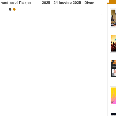
etropolitan Expo
πιο γρήγορα από τον καρκίνο -
είναι το
Κυριακή 7 Ιουνίου 2026 -
δυσκολίε
Πλατεία Συντάγματος
το μεγαλ
σου πλεο
Μέγαρο 
Επιχειρη