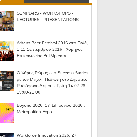
 brand σου! Πώς οι
2025 - 24 Ιουνίου 2025 - Divani
ς μπορούν να γίνουν
Caravel Hotel
SEMINARS - WORKSHOPS -
ύτερο επαγγελματικό
LECTURES - PRESENTATIONS
νέκτημα - 27.03.26,
Μουσικής, Πανόραμα
ματικότητας 2026
Athens Beer Festival 2016 στο Γκάζι,
1-11 Σεπτεμβρίου 2016 , Χορηγός
Επικοινωνίας BullMp.com
Ο Χάρης Ρώμας στο Success Stories
με τον Μιχάλη Πεδιώτη στο Δημοτικό
Ραδιόφωνο Αλίμου - Τρίτη 14.07.26,
19:00-21:00
Beyond 2026, 17-19 Ιουνίου 2026 ,
Metropolitan Expo
Workforce Innovation 2026: 27