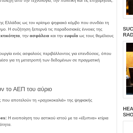
ελέχη από την τεχνολογία, την πολιτική και τις επιχειρήσεις.
της Ελλάδας ως τον κρίσιμο ψηφιακό κόμβο που συνδέει τη
SUC
μο. Η συζήτηση ξεπερνά τις παραδοσιακές έννοιες της
RAD
κτικότητα
, την
ασφάλεια
και την
ευφυΐα
ως τους θεμέλιους
ιουργία ενός ασφαλούς περιβάλλοντος για επενδύσεις, όπου
 μέσο για τη μετατροπή των δεδομένων σε πραγματική
ν το ΑΕΠ του αύριο
είς που αποτελούν τη «ραχοκοκαλιά» της ψηφιακής
HEA
SH
ces:
Η ενοποίηση του αστικού ιστού με τα «έξυπνα» κτίρια
ότητα.