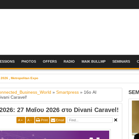
SESSIONS
PHOTOS
OFFERS
RADIO
MAIK BULLMP
SEMINARS
 2026 , Metropolitan Expo
SEM
onnected_Business_World
»
Smartpress
»
16ο AI
vani Caravel!
2026: 27 Μαΐου 2026 στο Divani Caravel!
A
+
A
-
Print
Email