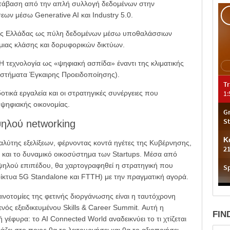
τάβαση από την απλή συλλογή δεδομένων στην
ν μέσω Generative AI και Industry 5.0.
ς Ελλάδας ως πύλη δεδομένων μέσω υποθαλάσσιων
ιας κλάσης και δορυφορικών δικτύων.
Η τεχνολογία ως «ψηφιακή ασπίδα» έναντι της κλιματικής
Συστήματα Έγκαιρης Προειδοποίησης).
τικά εργαλεία και οι στρατηγικές συνέργειες που
 ψηφιακής οικονομίας.
ηλού networking
αλύτης εξελίξεων, φέρνοντας κοντά ηγέτες της Κυβέρνησης,
 και το δυναμικό οικοσύστημα των Startups. Μέσα από
ψηλού επιπέδου, θα χαρτογραφηθεί η στρατηγική που
ίκτυα 5G Standalone και FTTH) με την πραγματική αγορά.
καινοτομίες της φετινής διοργάνωσης είναι η ταυτόχρονη
 ενός εξειδικευμένου Skills & Career Summit. Αυτή η
FIN
γέφυρα: το AI Connected World αναδεικνύει το τι χτίζεται
άζει στο ποιος θα το λειτουργήσει και θα το αξιοποιήσει