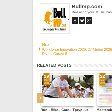
Bullmp.com
Be-Living your Music Pas
Next
Workforce Innovation 2026: 27 Μαΐου 2026
Divani Caravel!
RELATED POSTS
21
17
May
Jun
2026
2026
Workforce Innovation 2026: 27
Beyond 2