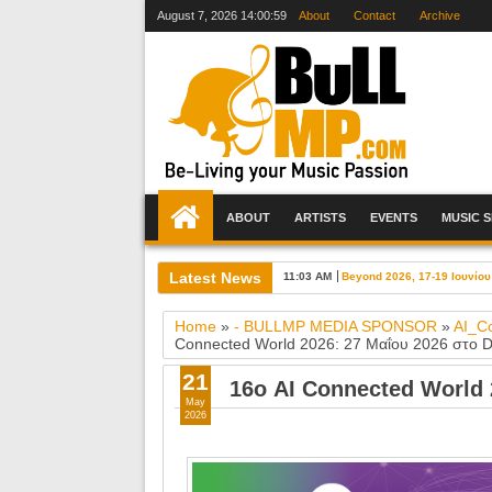
August 7, 2026
14:01:00
About
Contact
Archive
ABOUT
ARTISTS
EVENTS
MUSIC 
Latest News
11:03 AM
Beyond 2026, 17-19 Ιουνίου
Home
»
- BULLMP MEDIA SPONSOR
»
AI_C
Connected World 2026: 27 Μαΐου 2026 στο Di
21
16ο AI Connected World 
May
2026