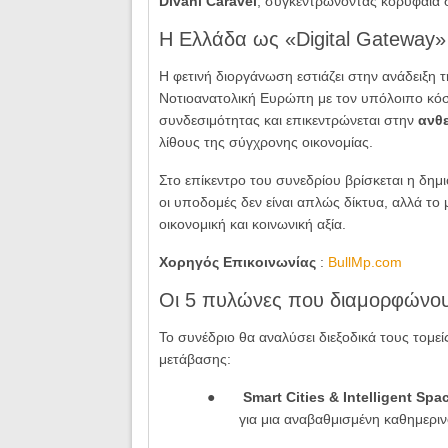
Divani Caravel
, συγκεντρώνοντας κορυφαία στ
Η Ελλάδα ως «Digital Gateway»
Η φετινή διοργάνωση εστιάζει στην ανάδειξη 
Νοτιοανατολική Ευρώπη με τον υπόλοιπο κόσ
συνδεσιμότητας και επικεντρώνεται στην
ανθε
λίθους της σύγχρονης οικονομίας.
Στο επίκεντρο του συνεδρίου βρίσκεται η δημ
οι υποδομές δεν είναι απλώς δίκτυα, αλλά το
οικονομική και κοινωνική αξία.
Χορηγός Επικοινωνίας
:
BullMp.com
Οι 5 πυλώνες που διαμορφώνου
Το συνέδριο θα αναλύσει διεξοδικά τους τομ
μετάβασης:
●
Smart Cities & Intelligent Spa
για μια αναβαθμισμένη καθημεριν