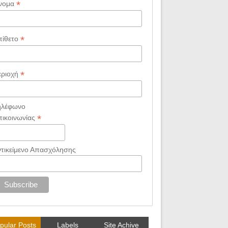
*
νομα
*
πίθετο
*
εριοχή
ηλέφωνο
*
πικοινωνίας
ντικείμενο Απασχόλησης
21
Jun
2025
ass : Η ιστορία σου
AI Connected Business World
pular Posts
Labels
Site Achive