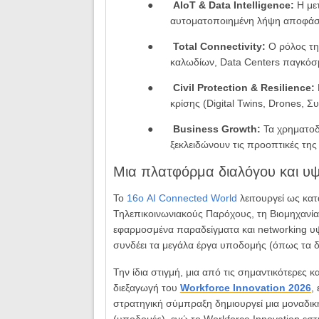
●
AIoT & Data Intelligence:
Η με
αυτοματοποιημένη λήψη αποφάσεω
●
Total Connectivity:
Ο ρόλος τη
καλωδίων, Data Centers παγκόσμ
●
Civil Protection & Resilience:
κρίσης (Digital Twins, Drones, 
●
Business Growth:
Τα χρηματοδο
ξεκλειδώνουν τις προοπτικές της
Μια πλατφόρμα διαλόγου και υψ
Το
16ο AI Connected World
λειτουργεί ως κατ
Τηλεπικοινωνιακούς Παρόχους, τη Βιομηχανία
εφαρμοσμένα παραδείγματα και networking υ
συνδέει τα μεγάλα έργα υποδομής (όπως τα δ
Την ίδια στιγμή, μια από τις σημαντικότερες 
διεξαγωγή του
Workforce Innovation 2026
,
στρατηγική σύμπραξη δημιουργεί μια μοναδική 
(υποδομές), ενώ το Workforce Innovation εστι