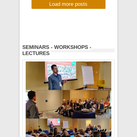
Load more posts
καλοκαίρι 2012
τελειώνει μουσικά
με τον καλύτερο
τρόπο !!!
SEMINARS - WORKSHOPS -
LECTURES