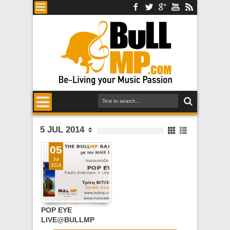
5 JUL 2014
05
Jul
2014
POP EYE
LIVE@BULLMP
RADIO SHOW,