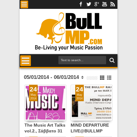
05/01/2014 - 06/01/2014
24
24
May
May
2014
2014
The Music Art Talks
MIND DEPARTURE
vol.2., Σάββατο 31
LIVE@BULLMP
Mαίου 2014, 16:30,
RADIO SHOW,