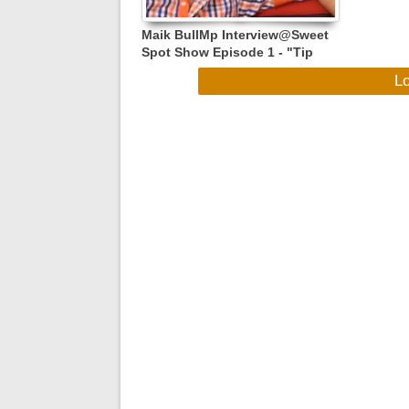
Maik BullMp Interview@Sweet
Spot Show Episode 1 - "Tip
Shots from the Pros" (17/11/13)
L