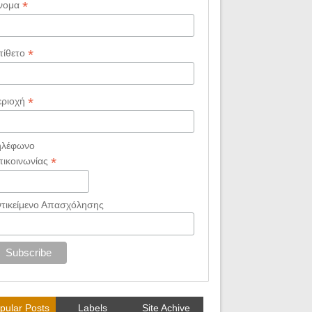
*
νομα
*
πίθετο
*
εριοχή
ηλέφωνο
*
πικοινωνίας
ντικείμενο Απασχόλησης
pular Posts
Labels
Site Achive