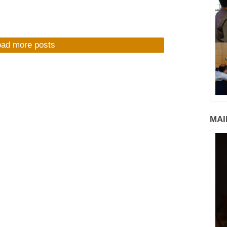
oad more posts
MAI