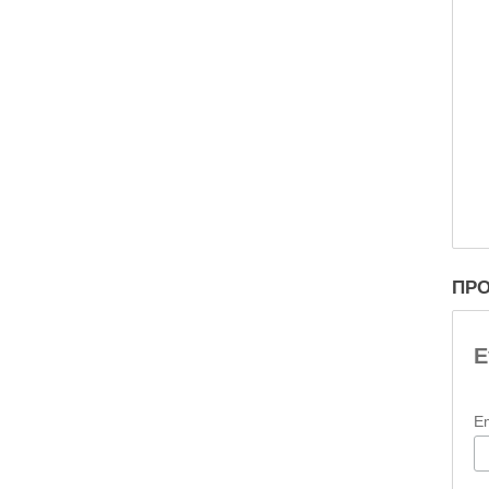
ΠΡΟ
Ε
E