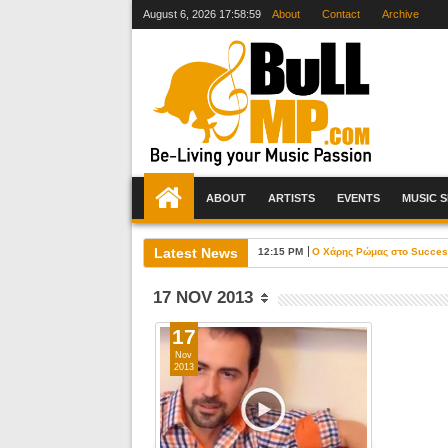
August 6, 2026
17:59:00
About
Contact
Archive
ABOUT
ARTISTS
EVENTS
MUSIC 
Latest News
12:15 PM
Ο Χάρης Ρώμας στο Success 
17 NOV 2013
17
Nov
2013