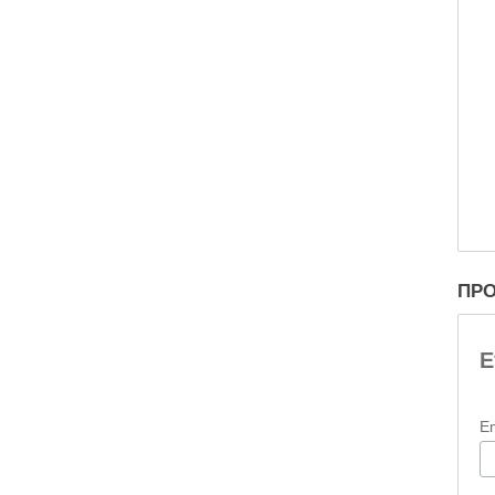
ΠΡΟ
Ε
E