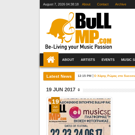
August 7, 2026
04:38:19
About
Contact
Archive
ABOUT
ARTISTS
EVENTS
MUSIC 
Latest News
12:15 PM
Ο Χάρης Ρώμας στο Success 
19 JUN 2017
19
Jun
2017