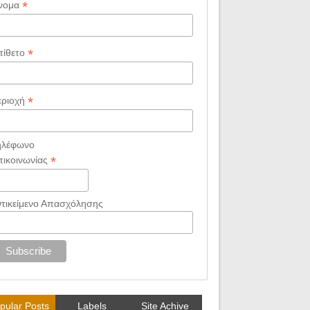
*
νομα
*
πίθετο
*
εριοχή
ηλέφωνο
*
πικοινωνίας
ντικείμενο Απασχόλησης
pular Posts
Labels
Site Achive