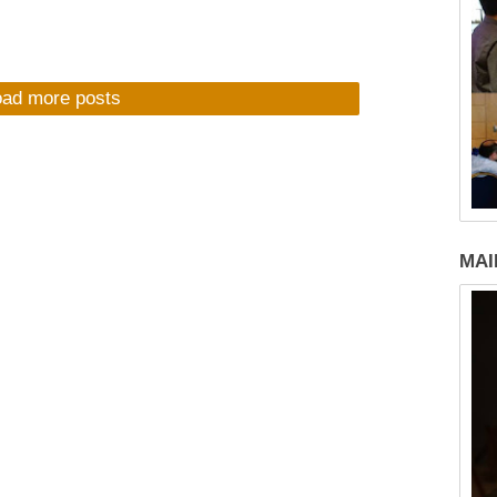
oad more posts
MAI