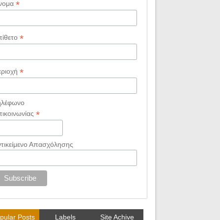
*
νομα
*
πίθετο
*
εριοχή
ηλέφωνο
*
πικοινωνίας
ντικείμενο Απασχόλησης
pular Posts
Labels
Site Achive