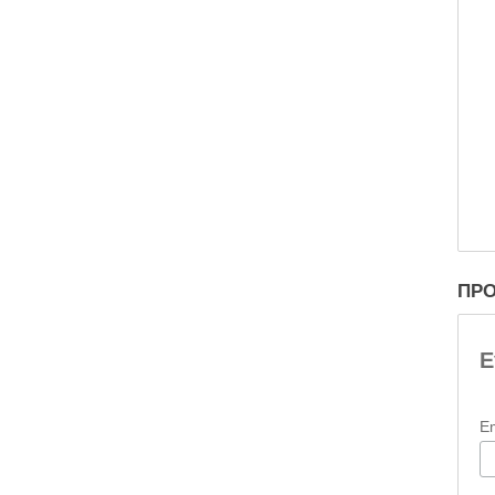
ΠΡΟ
Ε
E