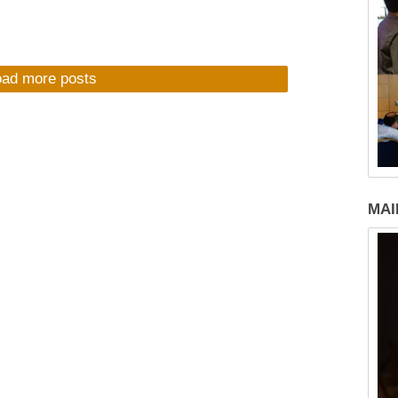
oad more posts
MAI