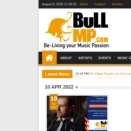
August 8, 2026
17:29:36
About
Contact
Archive
ABOUT
ARTISTS
EVENTS
MUSIC 
Latest News
12:15 PM
Ο Χάρης Ρώμας στο Success 
10 APR 2022
10
Apr
2022