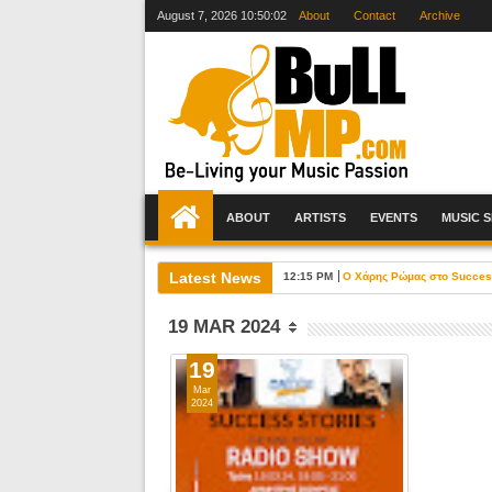
August 7, 2026
10:50:02
About
Contact
Archive
ABOUT
ARTISTS
EVENTS
MUSIC 
Latest News
12:15 PM
Ο Χάρης Ρώμας στο Success 
19 MAR 2024
19
Mar
2024