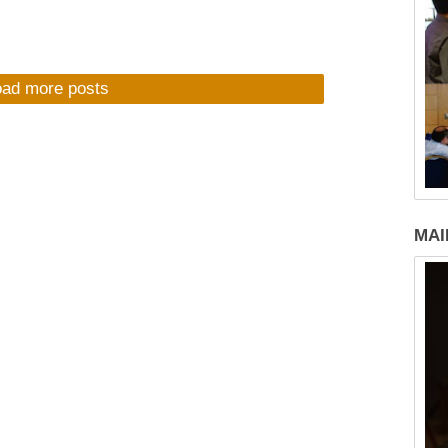
oad more posts
MAI