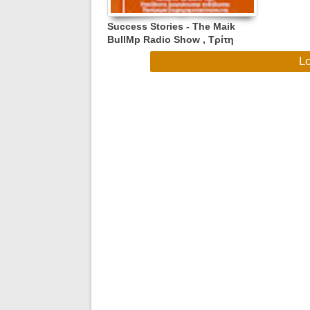
Success Stories - The Maik
BullMp Radio Show , Τρίτη
19.03.24, 19:00 -21:00 με
L
καλεσμένo τον Δημήτρη
Σκούρτα