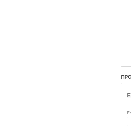
ΠΡΟ
Ε
E