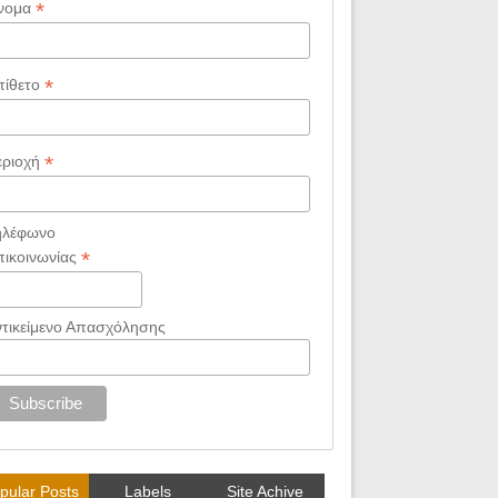
*
νομα
*
πίθετο
*
εριοχή
ηλέφωνο
*
πικοινωνίας
ντικείμενο Απασχόλησης
pular Posts
Labels
Site Achive