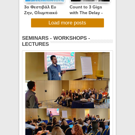
3ο Φεστιβάλ Ευ
Count to 3 Gigs
Ζην, Ολυμπιακό
with The Delay -
Κωπηλατοδρόμιο
Gigalize Summer
Load more posts
Σχινιά, Κυριακή 7
2015
Ιουνίου 2015
SEMINARS - WORKSHOPS -
LECTURES