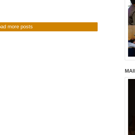
oad more posts
MAI