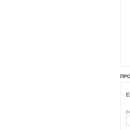
ΠΡΟ
Ε
E