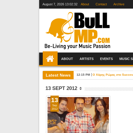
August 7, 2026
13:02:33
About
Contact
Archive
ABOUT
ARTISTS
EVENTS
MUSIC 
Latest News
12:15 PM
Ο Χάρης Ρώμας στο Success 
13 SEPT 2012
13
Sep
2012