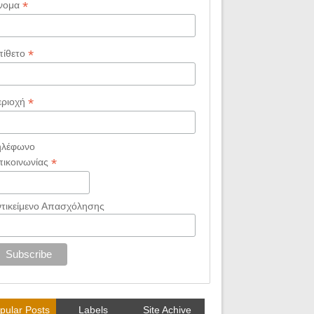
*
νομα
*
πίθετο
*
εριοχή
ηλέφωνο
*
πικοινωνίας
ντικείμενο Απασχόλησης
pular Posts
Labels
Site Achive