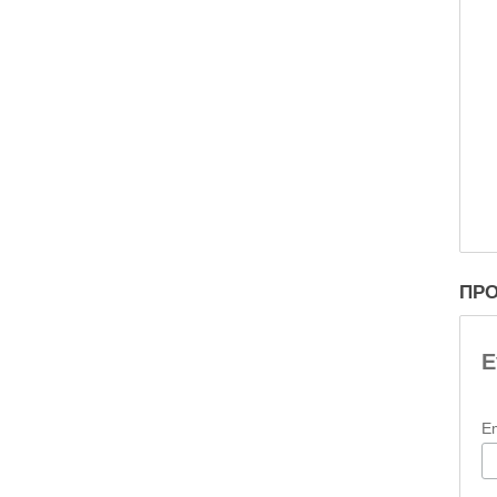
ΠΡΟ
Ε
E