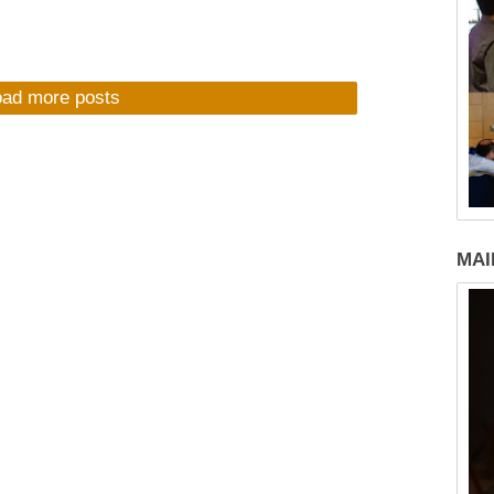
oad more posts
MAI