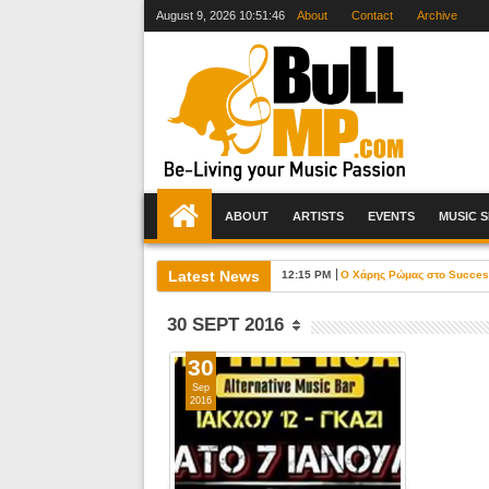
August 9, 2026
10:51:47
About
Contact
Archive
ABOUT
ARTISTS
EVENTS
MUSIC 
Latest News
12:15 PM
Ο Χάρης Ρώμας στο Success 
30 SEPT 2016
30
Sep
2016