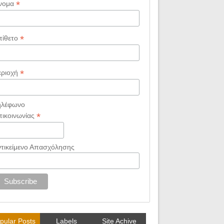
*
νομα
*
πίθετο
*
εριοχή
ηλέφωνο
*
πικοινωνίας
ντικείμενο Απασχόλησης
pular Posts
Labels
Site Achive