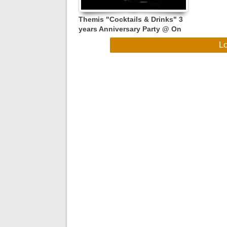
Themis "Cocktails & Drinks" 3
years Anniversary Party @ On
The Road , Saturday 7 January
L
2017