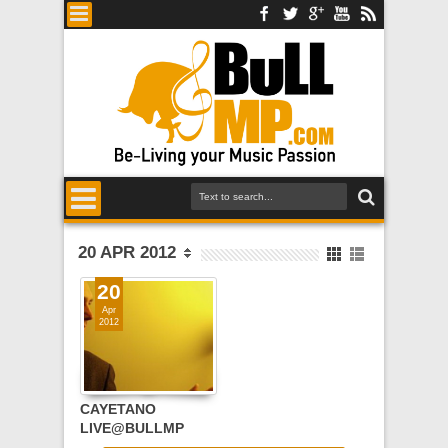
20 APR 2012
20
Apr
2012
CAYETANO
LIVE@BULLMP
RADIO SHOW -