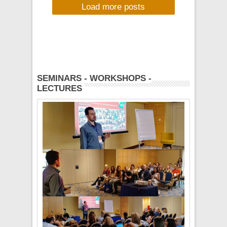
Load more posts
Indie Nation Party -
White Noise Music
Place, Σάββατο 7
Φεβρουαρίου 2015,
21:30
SEMINARS - WORKSHOPS -
LECTURES