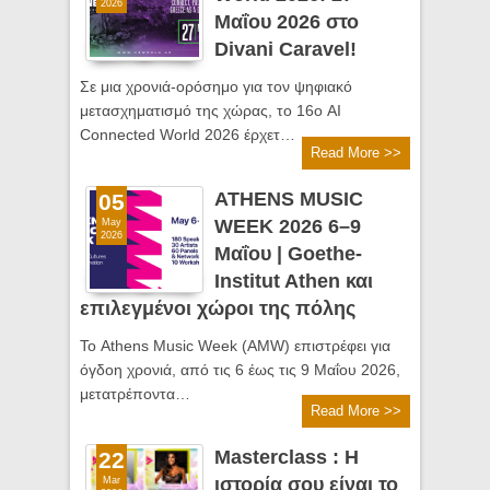
2026
Μαΐου 2026 στο
Divani Caravel!
Σε μια χρονιά-ορόσημο για τον ψηφιακό
μετασχηματισμό της χώρας, το 16ο AI
Connected World 2026 έρχετ…
Read More >>
ATHENS MUSIC
05
WEEK 2026 6–9
May
2026
Μαΐου | Goethe-
Institut Athen και
επιλεγμένοι χώροι της πόλης
Το Athens Music Week (AMW) επιστρέφει για
όγδοη χρονιά, από τις 6 έως τις 9 Μαΐου 2026,
μετατρέποντα…
Read More >>
Masterclass : Η
22
ιστορία σου είναι το
Mar