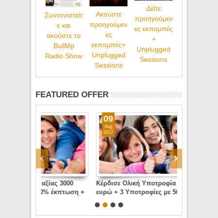
Δείτε
Ακούστε
Συντονιστείτ
προηγούμεν
προηγούμεν
ε και
ες εκπομπές
ες
ακούστε το
+
εκπομπές+
BullMp
Unplugged
Unplugged
Radio Show
Sessions
Sessions
FEATURED OFFER
09
31
Aug
Aug
2017
2016
ας 3000
Κέρδισε Ολική Υποτροφία αξίας 3000
Κέρδισε Ολι
 έκπτωση +
ευρώ + 3 Υποτροφίες με 50% έκπτωση +
ευρώ + 3 Υ
πτωση στις
Εκπτωτικά Κουπόνια 700 ευρώ σε
Εκπτωτικά 
 προσφορά
ειδικότητες του Grand Foyer προσφορά
ειδικότητες