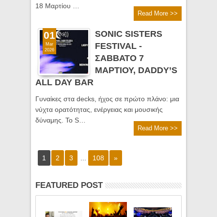
18 Μαρτίου …
Read More >>
SONIC SISTERS
01
FESTIVAL -
Mar
2026
ΣΑΒΒΑΤΟ 7
ΜΑΡΤΙΟΥ, DADDY’S
ALL DAY BAR
Γυναίκες στα decks, ήχος σε πρώτο πλάνο: μια
νύχτα ορατότητας, ενέργειας και μουσικής
δύναμης. Το S…
Read More >>
1
2
3
...
108
»
FEATURED POST