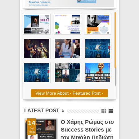
View More About - Featured Post -
LATEST POST
Ο Χάρης Ρώμας στο
14
Success Stories με
Jul
2026
τον Μιχάλη Πεδιώτη