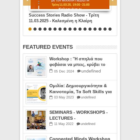
 Τρίτη
Success Stories - The Maik BullMp Radio
Success Sto
ίρη
Show , Τρίτη 09.04.24, 19:00 -21:00 με
Show , Τρίτη
stomer
καλεσμένo τον Σωτήρη Καραγιάννη,
καλεσμένo 
Διδάκτωρ Οικονομικών Επιστημών και
Senior Manager του τμήματος
επενδυτικών κινήτρων της Deloitte
FEATURED EVENTS
Workshop : ''Η σπηλιά που
φοβάσαι να μπεις, κρύβει το
θησαυρό που ψάχνεις',
undefined
05
Dec
2024
Φεστιβάλ Νεοφυούς
Επιχειρηματικότητας
Ομιλία: Δημιουργικότητα &
GRBossible, Σαββατο 14.12.2024,
Καινοτομία, Τα Soft Skills για
14:00-14:45
την υλοποίηση της ιδέας μας,
03
May
2023
undefined
04.05.23, Πανεπιστήμιο
Αθηνών
SEMINARS - WORKSHOPS -
LECTURES -
PRESENTATIONS
11
May
2022
undefined
Connected Minds Workshop