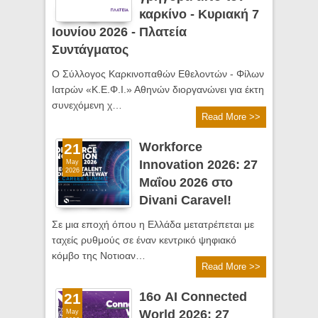
καρκίνο - Κυριακή 7
Ιουνίου 2026 - Πλατεία
Συντάγματος
Ο Σύλλογος Καρκινοπαθών Εθελοντών - Φίλων
Ιατρών «Κ.Ε.Φ.Ι.» Αθηνών διοργανώνει για έκτη
συνεχόμενη χ…
Read More >>
Workforce
21
Innovation 2026: 27
May
2026
Μαΐου 2026 στο
Divani Caravel!
Σε μια εποχή όπου η Ελλάδα μετατρέπεται με
ταχείς ρυθμούς σε έναν κεντρικό ψηφιακό
κόμβο της Νοτιοαν…
Read More >>
16ο AI Connected
21
World 2026: 27
May