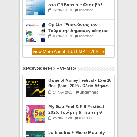
στο GRBossible Φεστιβάλ
Νεοφυούς
22
Nov
2019
undefined
Επιχειρηματικότητας,
29.11.19, 17:00
Ομιλία "Ξυπνώντας τον
Ταύρο της Δημιουργικότητας
Μέσα σου" στο ICF
03
Nov
2019
undefined
Coachathon, Μέγαρο
Μουσικής Αθηνών, Σάββατο
View More About -BULLMP_EVENTS
9/11/19, 18:30 (video)
SPONSORED EVENTS
Game of Money Festival - 15 & 16
Νοεμβρίου 2025 - Ωδείο Αθηνών
undefined
14
Nov
2025
My Gap Feel & Fill Festival
2025, Τετάρτη & Πέμπτη 6
Νοεμβρίου 2025, Πολέμικό
03
Nov
2025
undefined
Μουσείο Αθηνών
5o Electric + Micro Mobility