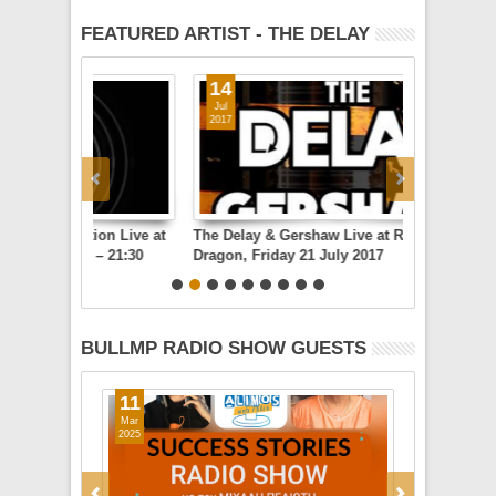
του BulMp.com
BulMp.com
FEATURED ARTIST - THE DELAY
14
05
Jul
Dec
2017
2016
ion Live at
The Delay & Gershaw Live at Rock
The Delay X
 – 21:30
Dragon, Friday 21 July 2017
Cafe Athens
BULLMP RADIO SHOW GUESTS
08
19
Apr
Mar
2024
2024