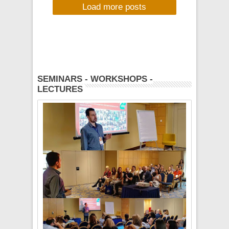
Load more posts
Πέμπτη 22 Μαΐου -
Πολεμικό Μουσείο
(Αθήνα) και
Πολιτιστικό Κέντρο
Πανοράματος
(Θεσσαλονίκη)
SEMINARS - WORKSHOPS -
LECTURES