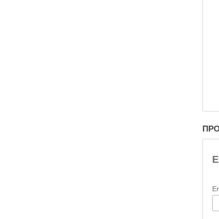
ΠΡΟ
Ε
E