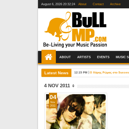
August 6, 2026
20:32:25
About
Contact
Archive
ABOUT
ARTISTS
EVENTS
MUSIC 
Latest News
12:15 PM
Ο Χάρης Ρώμας στο Success 
4 NOV 2011
04
Nov
2011