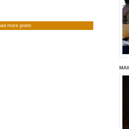
oad more posts
MAI