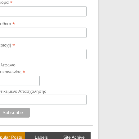
*
νομα
*
πίθετο
*
εριοχή
ηλέφωνο
*
πικοινωνίας
ντικείμενο Απασχόλησης
pular Posts
Labels
Site Achive