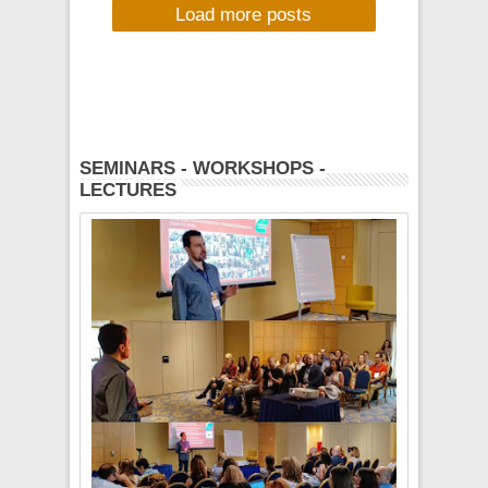
Load more posts
ATHENS HEART -
Κυριακή 26
MORERADIO, ΤΡΙΤΗ
Οκτωβρίου, 21:00
21/10/2014, 20:00-
22:00
SEMINARS - WORKSHOPS -
LECTURES