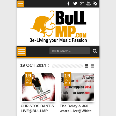
19 OCT 2014
19
19
Oct
Oct
2014
2014
CHRISTOS DANTIS
The Delay & 360
LIVE@BULLMP
watts Live@White
RADIO SHOW,
Noise Music Place,