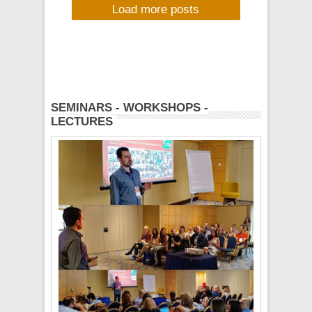
Load more posts
Tears" Session @
Kookoo Live Bar
(Saturday 30
November 2013)
SEMINARS - WORKSHOPS -
LECTURES