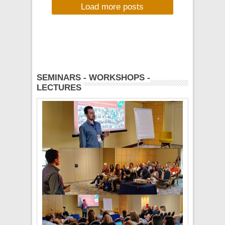
Load more posts
Caravel
Νοεμβρίου 2025,
Πολέμικό Μουσείο
Αθηνών
SEMINARS - WORKSHOPS -
LECTURES