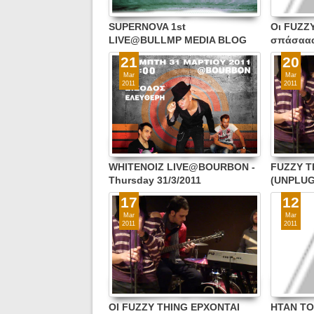
SUPERNOVA 1st
Οι FUZZ
LIVE@BULLMP MEDIA BLOG
σπάσααα
PARTY 6 - Παρασκευή 1/4/2011,
BULLMP 
21
20
22:30 (ΕΙΣΟΔΟΣ ΕΛΕΥΘΕΡΗ) !!!
στις 25/
Mar
Mar
BAR !!!!
2011
2011
WHITENOIZ LIVE@BOURBON -
FUZZY T
Thursday 31/3/2011
(UNPLU
BLOG)
17
12
Mar
Mar
2011
2011
OI FUZZY THING ΕΡΧONΤΑΙ
HTAN TO