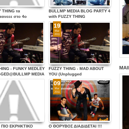
Y THING τα
BULLMP MEDIA BLOG PARTY 4
ανεεε στο 4o
with FUZZY THING
MEDIA BLOG PARTY
LIVE@KITCHEN BAR -
19
3/2011 στο KITCHEN
ΠΑΡΑΣΚΕΥΗ 25/3 (ΕΙΣΟΔΟΣ
Mar
ΕΛΕΥΘΕΡΗ) !!!
2011
MAI
HING - FUNKY MEDLEY
FUZZY THING - MAD ABOUT
GGED@BULLMP MEDIA
YOU (Unplugged
Session@BullMp Media Blog)
09
Mar
2011
 ΠΙΟ ΕΚΡΗΚΤΙΚΟ
Ο ΘΟΡΥΒΟΣ ΔΙΑΔΙΔΕΤΑΙ !!!