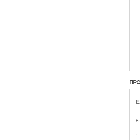
ΠΡΟ
Ε
E