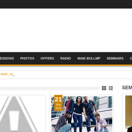
SESSIONS
PHOTOS
OFFERS
RADIO
MAIK BULLMP
SEMINARS
 2026 , Metropolitan Expo
SEM
21
Mar
2011