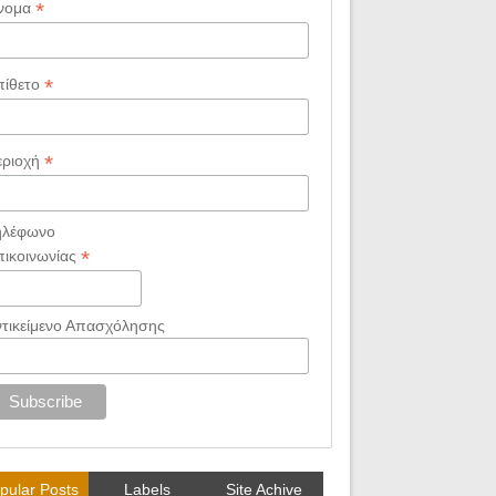
*
νομα
*
πίθετο
*
εριοχή
ηλέφωνο
*
πικοινωνίας
ντικείμενο Απασχόλησης
pular Posts
Labels
Site Achive