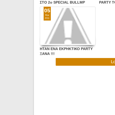
ΣΤΟ 2ο SPECIAL BULLMP
PARTY Τ
UNPLUGGED!!!
BLOG !!!
05
Mar
2011
ΗΤΑΝ ΕΝΑ ΕΚΡΗΚΤΙΚΟ PARTY
ΞΑΝΑ !!!
L