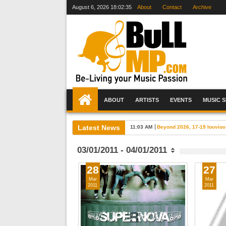
August 6, 2026
18:02:36
About
Contact
Archive
ABOUT
ARTISTS
EVENTS
MUSIC 
Latest News
11:03 AM
Beyond 2026, 17-19 Ιουνίου
03/01/2011 - 04/01/2011
28
27
Mar
Mar
2011
2011