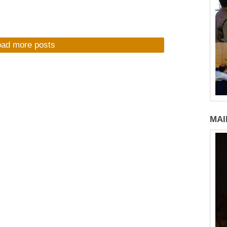
oad more posts
MAI