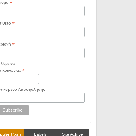
*
νομα
*
πίθετο
*
εριοχή
ηλέφωνο
*
πικοινωνίας
ντικείμενο Απασχόλησης
pular Posts
Labels
Site Achive