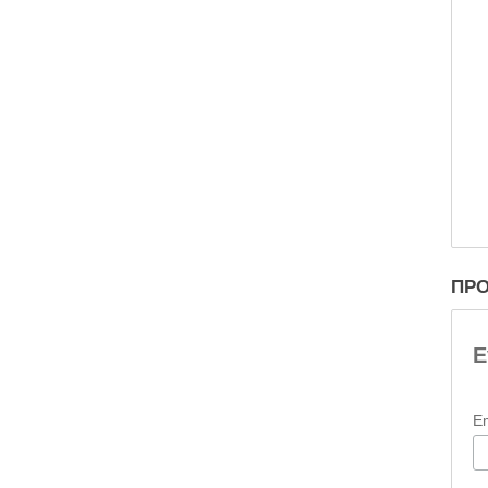
ΠΡΟ
Ε
E