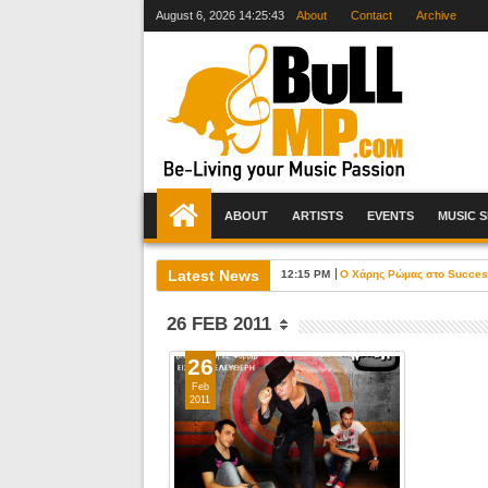
August 6, 2026
14:25:44
About
Contact
Archive
ABOUT
ARTISTS
EVENTS
MUSIC 
Latest News
12:15 PM
Ο Χάρης Ρώμας στο Success 
26 FEB 2011
26
Feb
2011