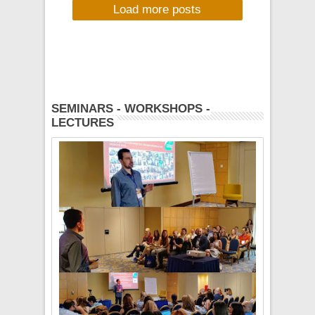
Load more posts
μηχανή Pentax
Optio W60 από το
BullMp.com
SEMINARS - WORKSHOPS -
LECTURES