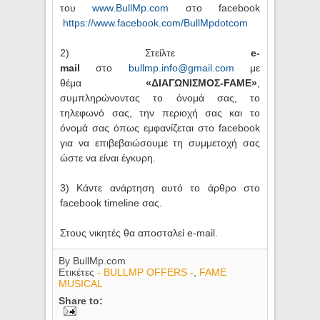
του
www.BullMp.com
στο facebook
https://www.facebook.com/BullMpdotcom
2) Στείλτε
e-
mail
στο
bullmp.info@gmail.com
με
θέμα
«ΔΙΑΓΩΝΙΣΜΟΣ-FAME»
,
συμπληρώνοντας το όνομά σας, το
τηλεφωνό σας, την περιοχή σας και το
όνομά σας όπως εμφανίζεται στο facebook
για να επιβεβαιώσουμε τη συμμετοχή σας
ώστε να είναι έγκυρη.
3) Κάντε ανάρτηση αυτό το άρθρο στο
facebook timeline σας.
Στους νικητές θα αποσταλεί e-mail.
By
BullMp.com
Ετικέτες
- BULLMP OFFERS -
,
FAME
MUSICAL
Share to: