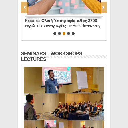
ξίας 3000
Κέρδισε Ολική Υποτροφία αξίας 2700
Εκπτωση 5
0% έκπτωση
ευρώ + 3 Υποτροφίες με 50% έκπτωση
καλλιτεχνώ
ευρώ σε
+ Εκπτωτικά Κουπόνια 700 ευρώ σε
προσφορά 
er προσφορά
ειδικότητες του Costyle προσφορά του
BulMp.com
SEMINARS - WORKSHOPS -
LECTURES