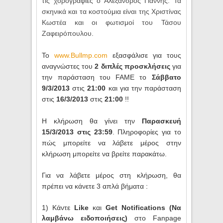
τις χορογραφίες ο Αλέξανδρος Γιαννής. Τα
σκηνικά και τα κοστούμια είναι της Χριστίνας
Κωστέα και οι φωτισμοί του Τάσου
Ζαφειρόπουλου.
Το
www.Bullmp.com
εξασφάλισε για τους
αναγνώστες του
2 διπλές προσκλήσεις
για
την παράσταση του FAME το
Σάββατο
9/3/2013
στις
21:00
και για την παράσταση
στις
16/3/2013
στις
21:00
!!
Η κλήρωση θα γίνει την
Παρασκευή
15/3/2013 στις 23:59
. Πληροφορίες για το
πώς μπορείτε να λάβετε μέρος στην
κλήρωση μπορείτε να βρείτε παρακάτω.
Για να λάβετε μέρος στη κλήρωση, θα
πρέπει να κάνετε 3 απλά βήματα :
1) Kάντε
Like
και
Get Notifications (Να
λαμβάνω ειδοποιήσεις)
στο Fanpage