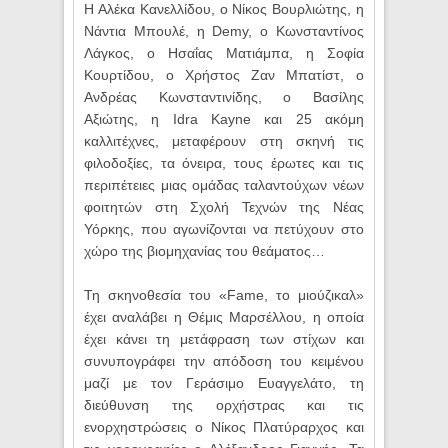
Η Αλέκα Κανελλίδου, ο Νίκος Βουρλιώτης, η
Νάντια Μπουλέ, η Demy, ο Κωνσταντίνος
Λάγκος, ο Ησαΐας Ματιάμπα, η Σοφία
Κουρτίδου, ο Χρήστος Ζαν Μπατίστ, ο
Ανδρέας Κωνσταντινίδης, ο Βασίλης
Αξιώτης, η Idra Kayne και 25 ακόμη
καλλιτέχνες, μεταφέρουν στη σκηνή τις
φιλοδοξίες, τα όνειρα, τους έρωτες και τις
περιπέτειες μιας ομάδας ταλαντούχων νέων
φοιτητών στη Σχολή Τεχνών της Νέας
Υόρκης, που αγωνίζονται να πετύχουν στο
χώρο της βιομηχανίας του θεάματος…
Τη σκηνοθεσία του «Fame, το μιούζικαλ»
έχει αναλάβει η Θέμις Μαρσέλλου, η οποία
έχει κάνει τη μετάφραση των στίχων και
συνυπογράφει την απόδοση του κειμένου
μαζί με τον Γεράσιμο Ευαγγελάτο, τη
διεύθυνση της ορχήστρας και τις
ενορχηστρώσεις ο Νίκος Πλατύραρχος και