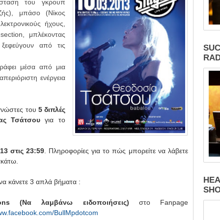
σταση του γκρουπ
ζής), μπάσο (Νίκος
λεκτρονικούς ήχους,
section, μπλέκοντας
 ξεφεύγουν από τις
SUC
RAD
ράφει μέσα από μια
απεριόριστη ενέργεια
γνώστες του
5 διπλές
ας Τσάτσου
για το
13
στις 23:59
.
Πληροφορίες για το πώς μπορείτε να λάβετε
ακάτω.
HEA
να κάνετε 3 απλά βήματα :
SH
ons
(Να λαμβάνω ειδοποιήσεις)
στο Fanpage
www.facebook.com/BullMpdotcom