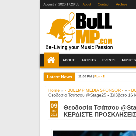
August 7, 2026
17:28:37
About
Contact
Archive
ABOUT
ARTISTS
EVENTS
MUSIC 
Latest News
11:00 PM
Run - Bike - Care - Τρέχουμ
Home
»
- BULLMP MEDIA SPONSOR -
»
- B
Θεοδοσία Τσάτσου @Stage25 - Σάββατο 16 
09
Θεοδοσία Τσάτσου @Stag
Mar
ΚΕΡΔΙΣΤΕ ΠΡΟΣΚΛΗΣΕΙΣ 
2013