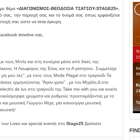
με θέμα
«ΔΙΑΓΩΝΙΣΜΟΣ-ΘΕΟΔΟΣΙΑ ΤΣΑΤΣΟΥ-STAGE25»
,
 σας, την περιοχή σας και το όνομά σας όπως εμφανίζεται
ετοχή σας ώστε να είναι έγκυρη.
acebook timeline σας.
ε τους Μπλε και στη συνέχεια μέσα από δικές της
κκινο, Η Λεωφόρος της Εύας και το Α γαπήσου. Συμμετείχε
η μη μου λες'', με τους τους Mode Plagal στο τραγούδι Τα
Μάσκες ερμηνεύοντας "Άγαν-γραν" , με τον Μιχάλη Δ στο
electro de lux στο τραγούδι της Take me with you και κινείτε
 ποικιλόμορφα χρώματα και ρυθμούς προετοιμάζοντας με το
χο και μουσική Γιώργου Μίχα, μία καινούργια μουσική
μουσική!
των Lives και specia
l events στο
Stage25
βρίσκετε
FIN