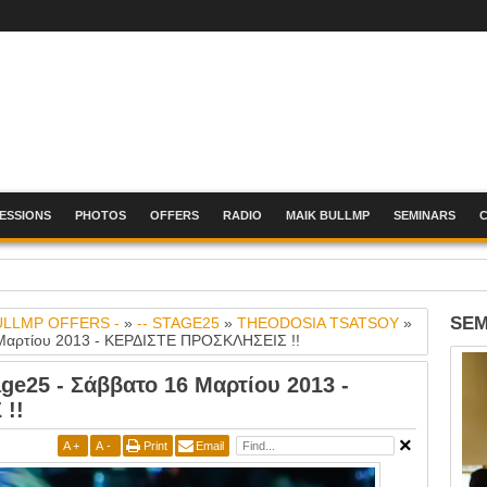
SESSIONS
PHOTOS
OFFERS
RADIO
MAIK BULLMP
SEMINARS
ε πιο γρήγορα από τον καρκίνο - Κυριακή 7 Ιουνίου 2026 - Πλατεία Συντάγματος
SEM
ULLMP OFFERS -
»
-- STAGE25
»
THEODOSIA TSATSOY
»
Μαρτίου 2013 - ΚΕΡΔΙΣΤΕ ΠΡΟΣΚΛΗΣΕΙΣ !!
e25 - Σάββατο 16 Μαρτίου 2013 -
!!
A
+
A
-
Print
Email