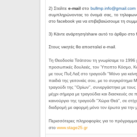
2) Στείλτε
e-mail
στο
bullmp.info@gmail.com
συμπληρώνοντας το όνομά σας, το τηλεφωνό
στο facebook για να επιβεβαιώσουμε τη συμμ
3) Κάντε ανάρτηση/share αυτό το άρθρο στο f
Στους νικητές θα αποσταλεί e-mail.
Τη Θεοδοσία Τσάτσου τη γνωρίσαμε το 1996 μ
προσωπικές δουλειές, τον Ύποπτο Κόσμο, Κό
με τους Πυξ Λαξ στο τραγούδι ''Μόνο για κείν
παιδιά της γειτονιάς σου, με το συγκρότημα 
τραγούδι της ''Ορίων'', συνεργάστηκε με τους 
μέχρι σήμερα με τραγούδια και διασκευές σε
καινούργιο της τραγούδι ''Χώρα Θεά'', σε στί
διαδρομή με αφορμή μόνο τον έρωτα για την 
Περισσότερες πληροφορίες για
το πρόγραμμα 
στο
www.stage25.gr