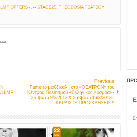
LLMP OFFERS -
,
-- STAGE25
,
THEODOSIA TSATSOY
sion
ΠΡΟ
Previous
ΟΝ
Fame το μιούζικαλ | στο «ΘΕΑΤΡΟΝ» του
ULLMP
Κέντρου Πολιτισμού «Ελληνικός Κόσμος» -
Σάββατο 9/3/2013 & Σάββατο 16/3/2013 -
Ε
ΚΕΡΔΙΣΤΕ ΠΡΟΣΚΛΗΣΕΙΣ !!
E
22
20
Nov
Nov