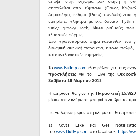
άποψη στην εγχώρια ροκ σκηνή η σύ
αποτελείται από τύμπανα (Θάνος Καζαντ
Δημακίδης), κιθάρα (Panu) συνδυάζοντας η
samplers, πλήκτρα με ένα δυνατό rhythm 
funky, groovy, rock, blues ρυθμούς που
κλασσικές φόρμες.
Ένα πρωτοποριακό σήμα κατατεθέν που γ
δυναμική σκηνική παρουσία, έντονο παλμό, 
και συγκλονιστικές ερμηνείες.
Το
www.Bullmp.com
εξασφάλισε για τους ανα
προσκλήσεις
για τo Live της
Θεοδοσί
Σάββατο 16 Μαρτίου 2013
.
Η κλήρωση θα γίνει την
Παρασκευή 15/3/20
μέρος στην κλήρωση μπορείτε να βρείτε παρ
Για να λάβετε μέρος στη κλήρωση, θα πρέπει 
1) Kάντε
Like
και
Get Notificati
του
www.BullMp.com
στο facebook
https://