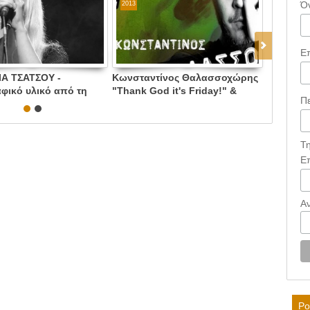
Ό
2013
2013
Ε
Α ΤΣΑΤΣΟΥ -
Κωνσταντίνος Θαλασσοχώρης
ΚΕΡΔΙΣΤ
φικό υλικό από τη
"Thank God it's Friday!" &
ΠΡΟΣΚΛΗ
Π
ή της στη συναυλία
Κωνσταντίνος Τσιμούρης
ΣΕ ΕΠΙΛ
 αστέγων της Αθήνας
Live@Stage25
ΣΚΗΝΕΣ 
2013 !! -
BULLMP.
Τ
Ε
Α
Po