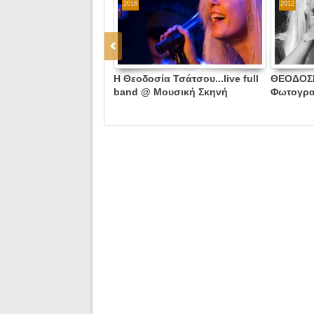
2016
2012
Η Θεοδοσία Τσάτσου...live full
ΘΕΟΔΟΣΙ
band @ Μουσική Σκηνή
Φωτογρα
HolyWood Stage! (Δωρεάν
συμμετοχ
Διπλές Προσκλήσεις)
στήριξης