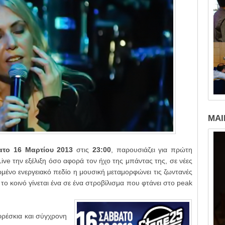
MAI
ατο
16 Μαρτίου 2013
στις
23:00
, παρουσιάζει για πρώτη
Live
την εξέλιξη όσο αφορά τον ήχο της μπάντας της
, σε νέες
μένο ενεργειακό πεδίο η μουσική μεταμορφώνει τις ζωντανές
ο κοινό γίνεται ένα σε ένα στροβίλισμα που φτάνει στο peak
φρέσκια και σύγχρονη