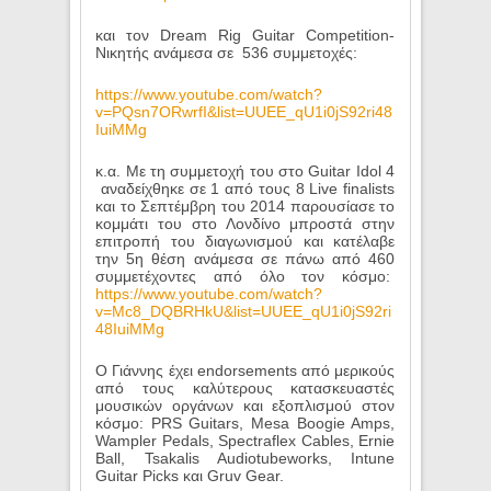
και τον Dream Rig Guitar Competition-
Νικητής ανάμεσα σε 536 συμμετοχές:
https://www.youtube.com/watch?
v=PQsn7ORwrfI&list=UUEE_qU1i0jS92ri48
IuiMMg
κ.α. Με τη συμμετοχή του στο Guitar Idol 4
αναδείχθηκε σε 1 από τους 8 Live finalists
και το Σεπτέμβρη του 2014 παρουσίασε το
κομμάτι του στο Λονδίνο μπροστά στην
επιτροπή του διαγωνισμού και κατέλαβε
την 5η θέση ανάμεσα σε πάνω από 460
συμμετέχοντες από όλο τον κόσμο:
https://www.youtube.com/watch?
v=Mc8_DQBRHkU&list=UUEE_qU1i0jS92ri
48IuiMMg
Ο Γιάννης έχει endorsements από μερικούς
από τους καλύτερους κατασκευαστές
μουσικών οργάνων και εξοπλισμού στον
κόσμο: PRS Guitars, Mesa Boogie Amps,
Wampler Pedals, Spectraflex Cables, Ernie
Ball,
Tsakalis
Audiotubeworks
, Intune
Guitar Picks και Gruv Gear.