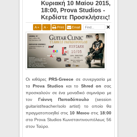
Κυριακή 10 Μαίου 2015,
18:00, Prova Studios -
Κερδίστε Προσκλήσεις!
A
+
A
-
Print
Email
Οι κιθάρες
PRS
-Greece
σε συνεργασία με
τα
Prova
Studios
και το
Shred
on
σας
προσκαλούν σε ένα μοναδικό σεμινάριο με
τον
Γιάννη Παπαδόπουλο
(
session
guitarist
/
teacher
/
solo
artist
) το οποίο θα
πραγματοποιηθεί στις
10 Μαιου
στις
18:00
στα
Prova
S
tudio
s Κωνσταντινουπόλεως 56
στον Ταύρο.