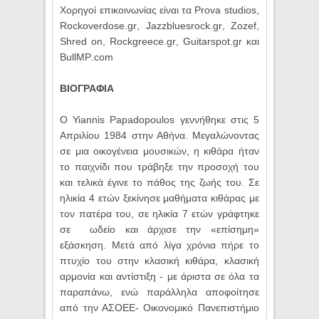
Χορηγοί επικοινωνίας είναι τα
Prova
studios
,
Rockoverdose
.
gr
,
Jazzbluesrock
.
gr
,
Zozef
,
Shred
on
,
Rockgreece
.
gr
,
Guitarspot
.
gr
και
BullMP
.
com
ΒΙΟΓΡΑΦΙΑ
Ο Yiannis Papadopoulos γεννήθηκε στις 5
Απριλίου 1984 στην Αθήνα. Μεγαλώνοντας
σε μια οικογένεια μουσικών, η κιθάρα ήταν
το παιχνίδι που τράβηξε την προσοχή του
και τελικά έγινε το πάθος της ζωής του. Σε
ηλικία 4 ετών ξεκίνησε μαθήματα κιθάρας με
τον πατέρα του, σε ηλικία 7 ετών γράφτηκε
σε ωδείο και άρχισε την «επίσημη»
εξάσκηση. Μετά από λίγα χρόνια πήρε το
πτυχίο του στην κλασική κιθάρα, κλασική
αρμονία και αντίστιξη - με άριστα σε όλα τα
παραπάνω, ενώ παράλληλα αποφοίτησε
από την ΑΣΟΕΕ- Οικονομικό Πανεπιστήμιο