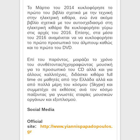
Το Μάρτιο του 2014 κυκλοφόρησε το
πρώτο του βιβλίο σχετικά με την τεχνική
στην ηλεκτρική κιθάρα, ενώ ένα ακόμα
βιβλίο σχετικά με τον αυτοσχεδιασμό στη
ηλεκτρική κιθάρα θα κυκλοφορήσει γύρω
στις αρχές του 2016. Επίσης, στα μέσα
του 2016 αναμένεται να να κυκλοφορήσει
το πρώτο προσωπικό του άλμπουμ καθώς
και το πρώτο του
DVD
.
Επί του παρόντος, μοιράζει το χρόνο
του συνθέτοντας/ηχογραφώντας μουσική
για το προσωπικό του CD αλλά και για
άλλους καλλιτέχνες, διδάσκει κιθάρα full
time σε μαθητές από την Ελλάδα αλλά και
από πολλά μέρη του κόσμου (Skype) και
συμμετέχει σε εκθέσεις ανά τον κόσμο
παίζοντας για γνωστές εταιρίες μουσικών
οργάνων και εξοπλισμού.
Social Media
Official
site:
http://www.yiannispapadopoulos.
gr