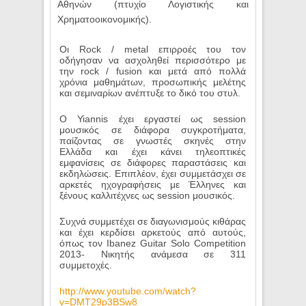
Αθηνών (πτυχίο Λογιστικής και
Χρηματοοικονομικής).
Οι Rock / metal επιρροές του τον
οδήγησαν να ασχοληθεί περισσότερο με
την rock / fusion και μετά από πολλά
χρόνια μαθημάτων, προσωπικής μελέτης
και σεμιναρίων ανέπτυξε το δικό του στυλ.
Ο Yiannis έχει εργαστεί ως session
μουσικός σε διάφορα συγκροτήματα,
παίζοντας σε γνωστές σκηνές στην
Ελλάδα και έχει κάνει τηλεοπτικές
εμφανίσεις σε διάφορες παραστάσεις και
εκδηλώσεις. Επιπλέον, έχει συμμετάσχει σε
αρκετές ηχογραφήσεις με Έλληνες και
ξένους καλλιτέχνες ως session μουσικός.
Συχνά συμμετέχει σε διαγωνισμούς κιθάρας
και έχει κερδίσει αρκετούς από αυτούς,
όπως τον Ibanez Guitar Solo Competition
2013- Νικητής ανάμεσα σε 311
συμμετοχές.
http://www.youtube.com/watch?
v=DMT29p3BSw8