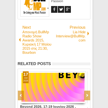
Passion
Next
Previous
Απονομή BullMp
Lia Hide
Radio Show
Interview@BullMp.
Awards 2015,
com
Κυριακή 17 Μαίου
2015 στις 21:30,
Βourbon
RELATED POSTS
05
01
May
Mar
2026
2026
2026 ,
ATHENS MUSIC WEEK 2026 6–9 Μαΐου |
SONIC SIST