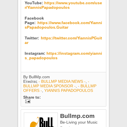
YouTube:
https://www.youtube.com/use
r/YiannisPapadopoulos
Facebook
Page:
https://www.facebook.com/Yianni
sPapadopoulos.Guitar
Twitter:
https://twitter.com/YiannisPGuit
ar
Instagram:
https://instagram.com/yianni
s_papadopoulos
By
BullMp.com
Ετικέτες
- BULLMP MEDIA NEWS -
,
-
BULLMP MEDIA SPONSOR -
,
- BULLMP
OFFERS -
,
YIANNIS PAPADOPOULOS
Share to:
Bullmp.com
Be-Living your Music