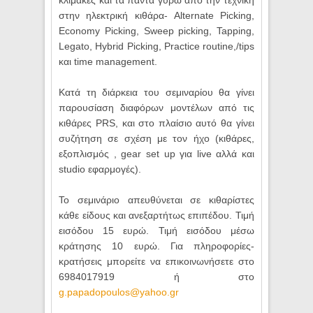
κλιμακες και τα πάντα γύρω από την τεχνική
στην ηλεκτρική κιθάρα-
Alternate
Picking
,
Economy
Picking
,
Sweep
picking
,
Tapping
,
Legato
,
Hybrid
Picking
,
Practice
routine
,/
tips
και
time
management
.
Κατά τη διάρκεια του σεμιναρίου θα γίνει
παρουσίαση διαφόρων μοντέλων από τις
κιθάρες
PRS
, και στο πλαίσιο αυτό θα γίνει
συζήτηση σε σχέση με τον ήχο (κιθάρες,
εξοπλισμός ,
gear
set
up
για
live
αλλά και
studio
εφαρμογές).
Το σεμινάριο απευθύνεται σε κιθαρίστες
κάθε είδους και ανεξαρτήτως επιπέδου. Τιμή
εισόδου 15 ευρώ. Τιμή εισόδου μέσω
κράτησης 10 ευρώ. Για πληροφορίες-
κρατήσεις μπορείτε να επικοινωνήσετε στο
6984017919 ή στο
g
.
papadopoulos
@
yahoo
.
gr