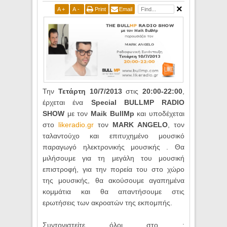
A
+
A
-
Print
Email
Την
Τετάρτη 10/7/2013
στις
20:00-22:00
,
έρχεται ένα
Special BULLMP RADIO
SHOW
με τον
Maik BullMp
και υποδέχεται
στο
likeradio.gr
τον
MARK ANGELO
, τον
ταλαντούχο και επιτυχημένο μουσικό
παραγωγό ηλεκτρονικής μουσικής . Θα
μιλήσουμε για τη μεγάλη του μουσική
επιστροφή, για την πορεία του στο χώρο
της μουσικής, θα ακούσουμε αγαπημένα
κομμάτια και θα απαντήσουμε στις
ερωτήσεις των ακροατών της εκπομπής.
Συντονιστείτε όλοι στο :