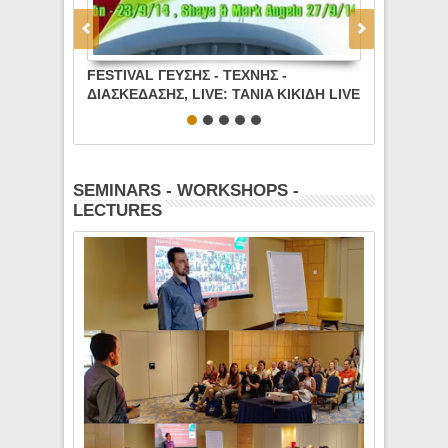
FESTIVAL ΓΕΥΣΗΣ - ΤΕΧΝΗΣ -
MARK ANG
ΔΙΑΣΚΕΔΑΣΗΣ, LIVE: TANIA ΚΙΚΙΔΗ LIVE
SHOW, ATH
(23/9/14), SHAYA & MARK ANGELO
ΠΕΜΠΤΗ 31/
(27/9/14)
SEMINARS - WORKSHOPS -
LECTURES