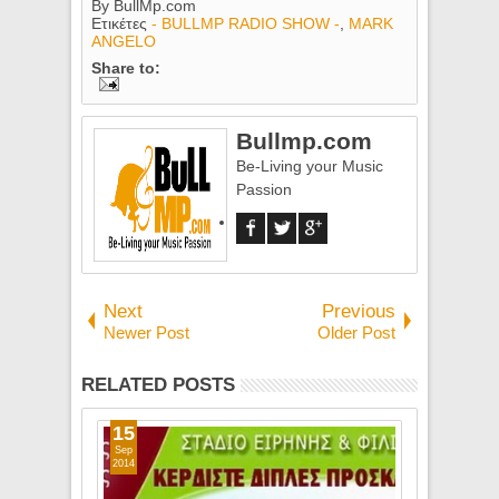
By
BullMp.com
Ετικέτες
- BULLMP RADIO SHOW -
,
MARK
ANGELO
Share to:
Bullmp.com
Be-Living your Music
Passion
Next
Previous
Newer Post
Older Post
RELATED POSTS
15
29
Sep
Jul
2014
2014