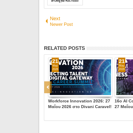
Next
Newer Post
RELATED POSTS
21
21
May
May
2026
2026
e - Care - Τρέχουμε
Workforce Innovation 2026: 27
16ο AI C
ορα από τον καρκίνο -
Μαΐου 2026 στο Divani Caravel!
27 Μαΐου
7 Ιουνίου 2026 -
Caravel!
Συντάγματος