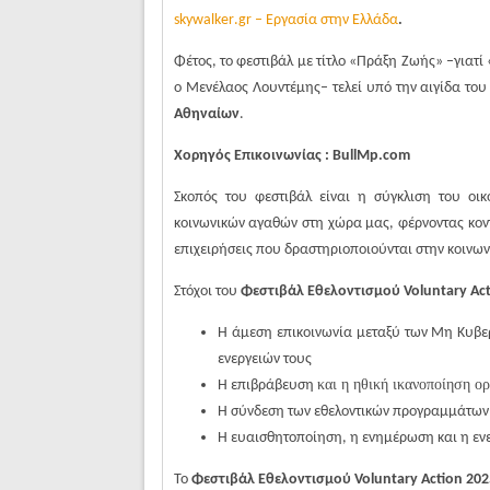
skywalker
.
gr
– Εργασία στην Ελλάδα
.
Φέτος, το φεστιβάλ με τίτλο «Πράξη Ζωής» –γιατ
ο Μενέλαος Λουντέμης– τελεί υπό την αιγίδα το
Αθηναίων
.
Χορηγός Επικοινωνίας : BullMp.com
Σκοπός του φεστιβάλ είναι η σύγκλιση του οι
κοινωνικών αγαθών στη χώρα μας, φέρνοντας κοντ
επιχειρήσεις που δραστηριοποιούνται στην κοινω
Στόχοι του
Φεστιβάλ Εθελοντισμού Voluntary Ac
Η άμεση επικοινωνία μεταξύ των Μη Κυβερ
ενεργειών τους
και η ηθική ικανοποίηση ο
Η επιβράβευση
Η σύνδεση των εθελοντικών προγραμμάτων 
Η ευαισθητοποίηση, η ενημέρωση και η εν
Το
Φεστιβάλ Εθελοντισμού Voluntary Action 202