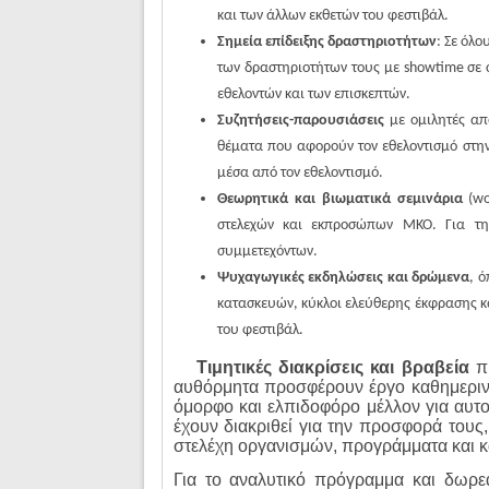
και των άλλων εκθετών του φεστιβάλ.
Σημεία επίδειξης δραστηριοτήτων
: Σε όλ
των δραστηριοτήτων τους με showtime σε 
εθελοντών και των επισκεπτών.
Συζητήσεις-παρουσιάσεις
με ομιλητές απ
θέματα που αφορούν τον εθελοντισμό στην
μέσα από τον εθελοντισμό.
Θεωρητικά και βιωματικά σεμινάρια
(w
στελεχών και εκπροσώπων ΜΚΟ. Για τη
συμμετεχόντων.
Ψυχαγωγικές εκδηλώσεις και δρώμενα
, 
κατασκευών, κύκλοι ελεύθερης έκφρασης κα
του φεστιβάλ.
·
Τιμητικές διακρίσεις και βραβεία
π
αυθόρμητα προσφέρουν έργο καθημερινά 
όμορφο και ελπιδοφόρο μέλλον για αυτ
έχουν διακριθεί για την προσφορά τους
στελέχη οργανισμών, προγράμματα και κα
Για το αναλυτικό πρόγραμμα και δωρεά