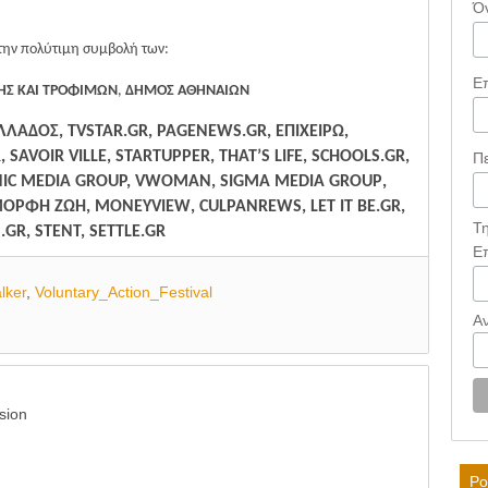
Ό
την πολύτιμη συμβολή των:
Ε
ΞΗΣ ΚΑΙ ΤΡΟΦΙΜΩΝ
,
ΔΗΜΟΣ ΑΘΗΝΑΙΩΝ
ΕΛΛΑΔΟΣ,
TVSTAR
.
GR
,
PAGENEWS
.
GR
, ΕΠΙΧΕΙΡΩ,
R
,
SAVOIR
VILLE
,
STARTUPPER
,
THAT
’
S
LIFE
,
SCHOOLS
.
GR
,
Π
ENIC MEDIA GROUP,
VWOMAN
,
SIGMA
MEDIA
GROUP
,
ΜΟΡΦΗ ΖΩΗ,
MONEYVIEW
,
CULPANREWS
,
LET
IT
BE
.
GR
,
Τ
S
.
GR
, STENT,
SETTLE
.
GR
Ε
lker
,
Voluntary_Action_Festival
Α
sion
Po