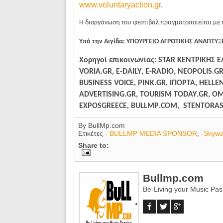
www.voluntaryaction.gr
.
Η διοργάνωση του φεστιβάλ πραγματοποιείται με 
Υπό την Αιγίδα: ΥΠΟΥΡΓΕΙΟ ΑΓΡΟΤΙΚΗΣ ΑΝΑΠΤΥ
Χορηγοί επικοινωνίας:
STAR
ΚΕΝΤΡΙΚΗΣ 
VORIA
.
GR
,
E
-
DAILY
,
E
-
RADIO
,
NEOPOLIS
.
G
BUSINESS
VOICE
,
PINK
.
GR
, ΙΠΟΡΤΑ, HELL
ADVERTISING
.
GR
,
TOURISM
TODAY
.
GR
, Ο
EXPOSGREECE
,
BULLMP
.
COM
,
STENTORA
By
BullMp.com
Ετικέτες
- BULLMP MEDIA SPONSOR
,
-Skywa
Share to:
Bullmp.com
Be-Living your Music Pas