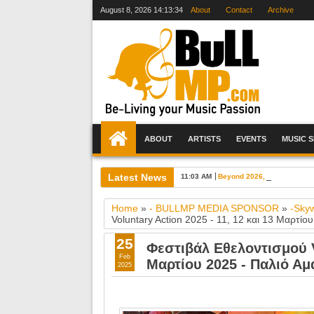
August 8, 2026
14:13:35
About
Contact
Archive
ABOUT
ARTISTS
EVENTS
MUSIC 
Latest News
11:03 AM
Beyond 2026, 17-19 Ιουνίου
Home
»
- BULLMP MEDIA SPONSOR
»
-Sky
Voluntary Action 2025 - 11, 12 και 13 Μαρτίο
25
Φεστιβάλ Εθελοντισμού Vo
Feb
Μαρτίου 2025 - Παλιό Αμ
2025