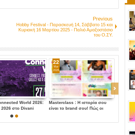
Previous
Hobby Festival - Παρασκευή 14, Σάββατο 15 και
Κυριακή 16 Μαρτίου 2025 - Παλιό Αμαξοστάσιο
του Ο.ΣΥ.
22
Mar
2026
onnected World 2026:
Masterclass : Η ιστορία σου
 2026 στο Divani
είναι το brand σου! Πώς οι
δυσκολίες μπορούν να γίνουν
το μεγαλύτερο επαγγελματικό
σου πλεονέκτημα - 27.03.26,
Μέγαρο Μουσικής, Πανόραμα