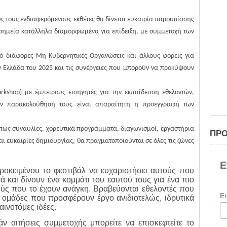
ους τους ενδιαφερόμενους εκθέτες θα δίνεται ευκαιρία παρουσίασης
σημεία κατάλληλα διαμορφωμένα για επίδειξη, με συμμετοχή των
ό διάφορες Μη Κυβερνητικές Οργανώσεις και άλλους φορείς για
 Ελλάδα του 2025 και τις συνέργειες που μπορούν να προκύψουν
orkshop) με έμπειρους εισηγητές για την εκπαίδευση εθελοντών,
ν παρακολούθησή τους είναι απαραίτητη η προεγγραφή των
όπως συναυλίες, χορευτικά προγράμματα, διαγωνισμοί, εργαστήρια
ΠΡΟ
ι ευκαιρίες δημιουργίας, θα πραγματοποιούνται σε όλες τις ζώνες
Ε
ροκειμένου το φεστιβάλ να ευχαριστήσει αυτούς που
και δίνουν ένα κομμάτι του εαυτού τους για ένα πιο
ούς που το έχουν ανάγκη.
Βραβεύονται εθελοντές που
E
, ομάδες που προσφέρουν έργο ανιδιοτελώς, ιδρυτικά
ινοτόμες ιδέες.
ν αιτήσεις συμμετοχής μπορείτε να επισκεφτείτε το