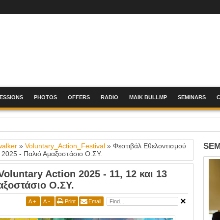
SESSIONS
PHOTOS
OFFERS
RADIO
MAIK BULLMP
SEMINARS
 2026 , Metropolitan Expo
SEM
walker
»
Voluntary_Action_Festival
»
Φεστιβάλ Εθελοντισμού
υ 2025 - Παλιό Αμαξοστάσιο Ο.ΣΥ.
luntary Action 2025 - 11, 12 και 13
αξοστάσιο Ο.ΣΥ.
A
+
A
-
Print
Email