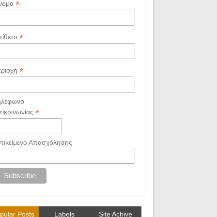
*
νομα
*
πίθετο
*
εριοχή
ηλέφωνο
*
πικοινωνίας
ντικείμενο Απασχόλησης
pular Posts
Labels
Site Achive