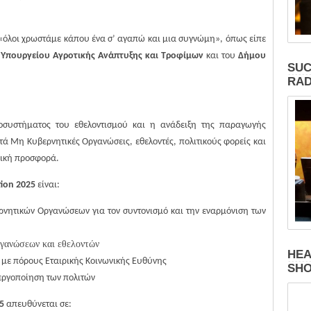
ί «όλοι χρωστάμε κάπου ένα σ’ αγαπώ και μια συγνώμη», όπως είπε
υ
Υπουργείου Αγροτικής Ανάπτυξης και Τροφίμων
και του
Δήμου
SUC
RAD
κοσυστήματος του εθελοντισμού και η ανάδειξη της παραγωγής
ά Μη Κυβερνητικές Οργανώσεις, εθελοντές, πολιτικούς φορείς και
νική προσφορά.
tion 2025
είναι:
νητικών Οργανώσεων για τον συντονισμό και την εναρμόνιση των
ργανώσεων και εθελοντών
HEA
με πόρους Εταιρικής Κοινωνικής Ευθύνης
SH
εργοποίηση των πολιτών
5
απευθύνεται σε: