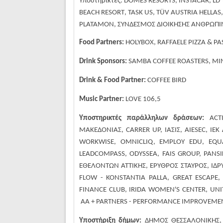
Υποστηρικτές
:
DOMES
RESORTS
,
INSTACAR
,
LD
BEACH
RESORT
,
TASK
US
,
T
Ü
V
AUSTRIA
HELLAS
PLATAMON
, ΣΥΝΔΕΣΜΟΣ ΔΙΟΙΚΗΣΗΣ ΑΝΘΡΩΠΙ
Food Partners:
HOLYBOX, RAFFAELE PIZZA & P
Drink Sponsors:
SAMBA COFFEE ROASTERS, Μ
Drink & Food Partner:
COFFEE BIRD
Music Partner:
LOVE 106,5
Υποστηρικτές
παράλληλων
δράσεων
:
ACT
ΜΑΚΕΔΟΝΙΑΣ
,
CARRER UP,
ΙΑΣΙΣ
,
AIESEC,
ΙΕΚ
WORKWISE, OMNICLIQ,
EMPLOY EDU,
EQU
LEADCOMPASS, ODYSSEA, FAIS GROUP, PANS
ΕΘΕΛΟΝΤΩΝ
ΑΤΤΙΚΗΣ
,
ΕΡΥΘΡΟΣ
ΣΤΑΥΡΟΣ
,
ΙΔ
FLOW - KONSTANTIA PALLA, GREAT ESCAPE, 
FINANCE CLUB, IRIDA WOMEN'S CENTER, UNIT
AA + PARTNERS - PERFORMANCE IMPROVEME
Υποστήριξη δήμων:
ΔΗΜΟΣ ΘΕΣΣΑΛΟΝΙΚΗΣ, 