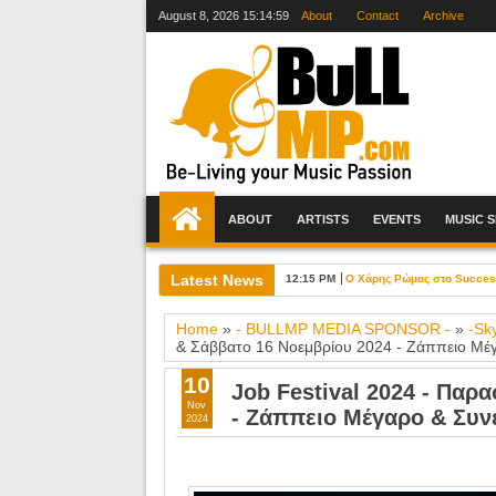
August 8, 2026
15:15:00
About
Contact
Archive
ABOUT
ARTISTS
EVENTS
MUSIC 
Latest News
12:15 PM
Ο Χάρης Ρώμας στο Success 
Home
»
- BULLMP MEDIA SPONSOR -
»
-Sk
& Σάββατο 16 Νοεμβρίου 2024 - Zάππειο Μέγ
10
Job Festival 2024 - Παρ
Nov
- Zάππειο Μέγαρο & Συν
2024