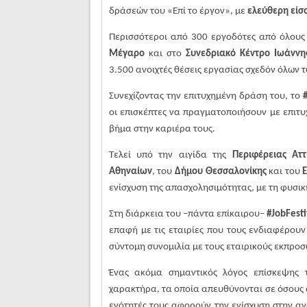
δράσεών του
«Επί το έργον», με
ελεύθερη είσο
Περισσότεροι από 300 εργοδότες από όλους
Μέγαρο
και στο
Συνεδριακό Κέντρο Ιωάννη
3.500 ανοιχτές θέσεις εργασίας σχεδόν όλων τ
Συνεχίζοντας την επιτυχημένη δράση του, το
οι επισκέπτες να πραγματοποιήσουν με επιτυ
βήμα στην καριέρα τους.
Τελεί υπό την αιγίδα της
Περιφέρειας Αττ
Αθηναίων
, του
Δήμου Θεσσαλονίκης
και του
ενίσχυση της απασχολησιμότητας, με τη φυσ
Στη διάρκεια του –πάντα επίκαιρου–
#
JobFesti
επαφή με τις εταιρίες που τους ενδιαφέρουν
σύντομη συνομιλία με τους εταιρικούς εκπροσ
Ένας ακόμα σημαντικός λόγος επίσκεψης 
χαρακτήρα, τα οποία απευθύνονται σε όσους 
ενότητές τους αφορούν την ενίσχυση στην α