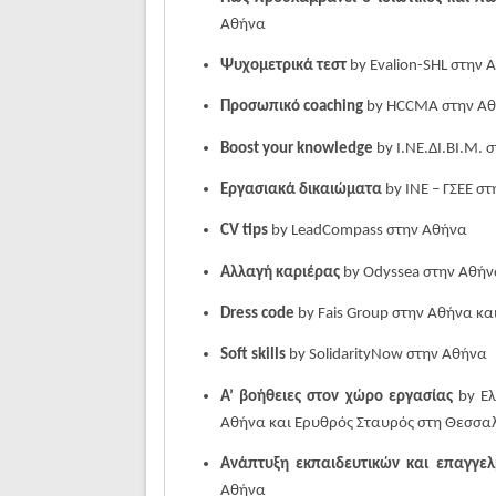
Αθήνα
Ψυχομετρικά τεστ
by Evalion-SHL στην 
Προσωπικό coaching
by HCCMA στην Αθ
Boost your knowledge
by
I
.
ΝΕ
.
ΔΙ
.
ΒΙ
.
Μ
.
σ
Εργασιακά δικαιώματα
by ΙΝΕ – ΓΣΕΕ
στ
CV tips
by LeadCompass
στην
Αθήνα
Αλλαγή καριέρας
by
Odyssea
στην Αθήν
Dress code
by
Fais
Group
στην Αθήνα
κα
Soft skills
by SolidarityNow
στην
Αθήνα
Α’ βοήθειες στον χώρο εργασίας
by Ε
Αθήνα και Ερυθρός Σταυρός στη Θεσσα
Ανάπτυξη εκπαιδευτικών και επαγγελ
Αθήνα