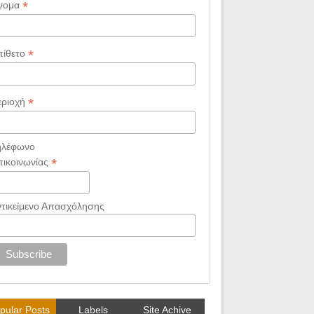
*
νομα
*
πίθετο
*
εριοχή
ηλέφωνο
*
πικοινωνίας
ντικείμενο Απασχόλησης
pular Posts
Labels
Site Achive