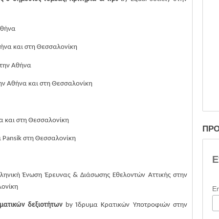
Αθήνα
ήνα και
στη Θεσσαλονίκη
την
Αθήνα
ην Αθήνα και στη Θεσσαλονίκη
α και στη Θεσσαλονίκη
ΠΡΟ
ι
P
ansik
στη Θεσσαλονίκη
Ε
λληνική Ένωση Έρευνας & Διάσωσης Εθελοντών Αττικής στην
λονίκη
E
ματικών δεξιοτήτων
by Ίδρυμα Κρατικών Υποτροφιών στην