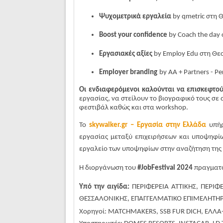
Ψυχομετρικά εργαλεία
by
qmetric
στη 
Boost your confidence
by Coach the day
Εργασιακές αξίες
by
Employ
Edu
στη Θε
Employer branding
by AA + Partners - 
Οι ενδιαφερόμενοι καλούνται να επισκεφτο
εργασίας, να στείλουν το βιογραφικό τους σε
φεστιβάλ καθώς και στα workshop.
Το
skywalker.gr – Εργασία στην Ελλάδα
υπήρ
εργασίας μεταξύ επιχειρήσεων και υποψηφίω
εργαλείο των υποψηφίων στην αναζήτηση της 
Η διοργάνωση του
#
JobFestival
2024
πραγματοπ
Υ
πό την αιγίδα:
ΠΕΡΙΦΕΡΕΙΑ ΑΤΤΙΚΗΣ, ΠΕΡΙ
ΘΕΣΣΑΛΟΝΙΚΗΣ, ΕΠΑΓΓΕΛΜΑΤΙΚΟ ΕΠΙΜΕΛΗΤΗ
Χορηγοί
:
MATCHMAKERS
,
SSB
FUR
DICH
,
ΕΛΛΑ