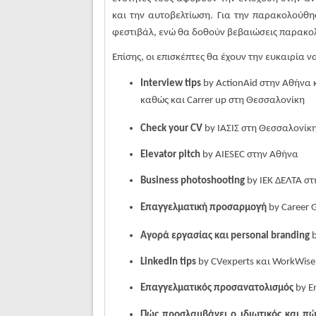
και την αυτοβελτίωση. Για την παρακολούθ
φεστιβάλ, ενώ θα δοθούν βεβαιώσεις παρακο
Επίσης, οι επισκέπτες θα έχουν την ευκαιρία
Interview
tips
by
ActionAid
στην Αθήνα 
καθώς και Carrer up στη
Θεσσαλονίκη
Check
your
CV
by
ΙΑΣΙΣ στη Θεσσαλονίκ
Elevator pitch
by
AIESEC
στην
Αθήνα
Business photoshooting
by
ΙΕΚ
ΔΕΛΤΑ
στ
Επαγγελματική προσαρμογή
by
Career
G
Αγορά
εργασίας
και
personal branding
LinkedIn tips
by
CVexperts
και
WorkWis
Επαγγελματικός προσανατολισμός
by
E
Πώς προσλαμβάνει ο ιδιωτικός και πώ