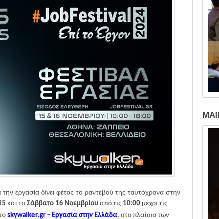
MAI
την εργασία δίνει φέτος το ραντεβού της ταυτόχρονα στην
1
5
και το
Σάββατο 16 Νοεμβρίου
από τις
10:00
μέχρι τις
 το
skywalker
.
gr
– Εργασία στην Ελλάδα
,
στο πλαίσιο των