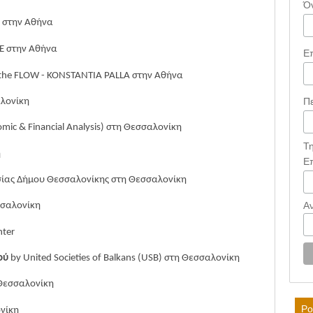
Ό
 στην Αθήνα
Ε στην Αθήνα
Ε
 the FLOW - KONSTANTIA PALLA στην Αθήνα
Π
λονίκη
mic & Financial Analysis)
στη
Θεσσαλονίκη
Τ
η
Ε
ίας Δήμου Θεσσαλονίκης στη Θεσσαλονίκη
Α
σαλονίκη
nter
μού
by United Societies of Balkans (USB)
στη Θεσσαλονίκη
Θεσσαλονίκη
Po
νίκη