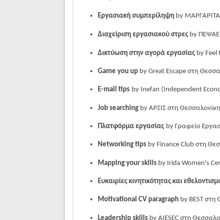
Εργασιακή συμπερίληψη
by ΜΑΡΓΑΡΙΤΑ
Διαχείριση εργασιακού στρες
by ΠΕΨΑΕ
Δικτύωση στην αγορά εργασίας
by Feel
Game you up
by Great Escape
στη
Θεσσα
E-mail tips
by Inefan (Independent Econo
Job searching
by ΑΡΣΙΣ
στη Θεσσαλονίκ
Πλατφόρμα εργασίας
by
Γραφείο Εργασ
Networking tips
by Finance Club
στη
Θεσ
Mapping your skills
by Irida Women's Ce
Ευκαιρίες κινητικότητας και εθελοντισ
Motivational CV paragraph
by BEST
στη
Leadership skills
by AIESEC
στη
Θεσσαλο