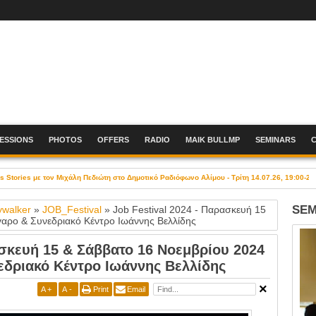
SESSIONS
PHOTOS
OFFERS
RADIO
MAIK BULLMP
SEMINARS
Stories με τον Μιχάλη Πεδιώτη στο Δημοτικό Ραδιόφωνο Αλίμου - Τρίτη 14.07.26, 19:00-21
SEM
ywalker
»
JOB_Festival
»
Job Festival 2024 - Παρασκευή 15
αρο & Συνεδριακό Κέντρο Ιωάννης Βελλίδης
ασκευή 15 & Σάββατο 16 Νοεμβρίου 2024
εδριακό Κέντρο Ιωάννης Βελλίδης
A
+
A
-
Print
Email