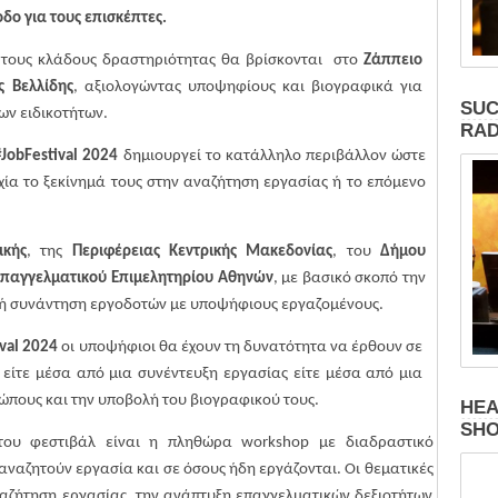
δο για τους επισκέπτες.
 τους κλάδους δραστηριότητας θα βρίσκονται στο
Ζάππειο
ς Βελλίδης
, αξιολογώντας υποψηφίους και βιογραφικά για
SUC
ων ειδικοτήτων.
RAD
#
JobFestival
2024
δημιουργεί το κατάλληλο περιβάλλον ώστε
χία το ξεκίνημά τους στην αναζήτηση εργασίας ή το επόμενο
ικής
, της
Περιφέρειας Κεντρικής Μακεδονίας
, του
Δήμου
Επαγγελματικού Επιμελητηρίου Αθηνών
, με βασικό σκοπό την
ική συνάντηση εργοδοτών με υποψήφιους εργαζομένους.
val
2024
οι υποψήφιοι θα έχουν τη δυνατότητα να έρθουν σε
 είτε μέσα από μια συνέντευξη εργασίας είτε μέσα από μια
ώπους και την υποβολή του βιογραφικού τους.
HEA
SH
του φεστιβάλ είναι η πληθώρα workshop με διαδραστικό
αναζητούν εργασία και σε όσους ήδη εργάζονται.
Οι θεματικές
ναζήτηση εργασίας, την ανάπτυξη επαγγελματικών δεξιοτήτων