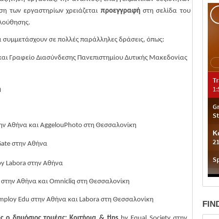
ηση των εργαστηρίων χρειάζεται
προεγγραφή
στη σελίδα του
λούθησης.
 να συμμετάσχουν σε πολλές παράλληλες δράσεις, όπως:
και Γραφείο Διασύνδεσης Πανεπιστημίου Δυτικής Μακεδονίας
η
ην
Αθήνα
και
AggelouPhoto
στη
Θεσσαλονίκη
ate
στην Αθήνα
by
Labora στην Αθήνα
e
στην
Αθήνα
και
Omnicliq
στη
Θεσσαλονίκη
mploy Edu
στην Αθήνα και
Labora
στη Θεσσαλονίκη
FIN
ς ο δημόσιος τομέας; Κριτήρια
& tips
by Equal Society
στην