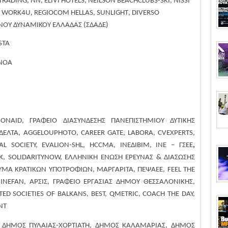
TRADING
,
NN
,
ELIVI
HOTELS
,
NEILSON
BEACHCLUBS
-
SKI
,
NISSI
,
WORK
4
U
,
REGIOCOM
HELLAS
,
SUNLIGHT
,
DIVERSO
ΝΟΥ ΔΥΝΑΜΙΚΟΥ ΕΛΛΑΔΑΣ (ΣΔΑΔΕ)
ASTA
ΙΝΟΑ
IONAID
,
ΓΡΑΦΕΙΟ
ΔΙΑΣΥΝΔΕΣΗΣ
ΠΑΝΕΠΙΣΤΗΜΙΟΥ
ΔΥΤΙΚΗΣ
ΔΕΛΤΑ
,
AGGELOUPHOTO,
CAREER GATE,
LABORA,
CVEXPERTS,
AL SOCIETY, EVALION-SHL, HCCMA, I
ΝΕΔΙΒΙΜ
,
ΙΝΕ
–
ΓΣΕΕ
,
IK, SOLIDARITYNOW,
ΕΛΛΗΝΙΚΗ
E
ΝΩΣΗ
ΕΡΕΥΝΑΣ
&
ΔΙΑΣΩΣΗΣ
ΡΥΜΑ
ΚΡΑΤΙΚΩΝ
ΥΠΟΤΡΟΦΙΩΝ
,
ΜΑΡΓΑΡΙΤΑ
,
ΠΕΨΑΕΕ
, FEEL THE
INEFAN, ΑΡΣΙΣ,
ΓΡΑΦΕΙΟ
ΕΡΓΑΣΙΑΣ
ΔΗΜΟΥ
ΘΕΣΣΑΛΟΝΙΚΗΣ
,
ED SOCIETIES OF BALKANS, BEST, QMETRIC, COACH THE DAY,
NT
ΔΗΜΟΣ ΠΥΛΑΙΑΣ-ΧΟΡΤΙΑΤΗ, ΔΗΜΟΣ ΚΑΛΑΜΑΡΙΑΣ, ΔΗΜΟΣ