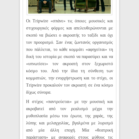
Οι Tripwire «σπάνε» τις όποιες μουσικές και
στιχουργικές φόρμες και απελευθερώνονται με
σκοπό να βιώσει ο ακροατής το ταξίδι και όχι
τον προορισμό. Σαν ένας ζωντανός οργανισμός
που πάλλεται, το κάθε κομμάτι «αφηγείται» τη
δική του ιστορία με σκοπό να παρασύρει και να
«υπνωτίσει» τον ακροατή στον ξεχωριστό
κόσμο του. Από την ίδια τη σύνθεση των
κομματιών, την ενορχήστρωση και το στίχο, οι
Tripwire προκαλούν τον ακροατή σε ένα κόσμο
δίχως σύνορα.
Η στίχος «παντρεύεται» με την μουσική και
ακροβατεί από τον ρεαλισμό μέχρι την
μυθοπλασία μέσω του έρωτα, της χαράς, της
λύπης και μελαγχολίας, βγαλμένα με λυρισμό
από μία άλλη εποχή. Μία «θεατρική
παράσταση» με αναφορές στους μύθους τις