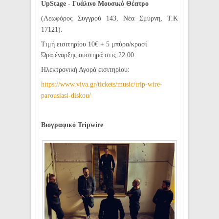
UpStage
-
Γυάλινο Μουσικό Θέατρο
(Λεωφόρος Συγγρού
143, Νέα Σμύρνη, Τ.Κ
17121).
Τιμή εισιτηρίου 10€ + 5 μπύρα/κρασί
Ώρα έναρξης αυστηρά στις 22:00
Ηλεκτρονική Αγορά εισιτηρίου:
https://www.viva.gr/tickets/music/trip-wire-
parousiasi-diskou/
Βιογραφικό Tripwire