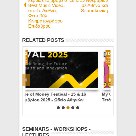
κέρδισε το βραβείο
18 & 19 Νοεμβρίου
Best Music Video ,
σε Αθήνα και
στο 1ο Διεθνές
Θεσσαλονίκη
Φεστιβάλ
Κινηματογράφου
Επιδαύρου.
RELATED POSTS
03
06
Nov
Oct
2025
2025
 & 16
My Gap Feel & Fill Festival 2025,
5o Electric
ηνών
Τετάρτη & Πέμπτη 6 Νοεμβρίου 2025,
EXPO - Char
Πολέμικό Μουσείο Αθηνών
Divani Cara
του Άρεως 
SEMINARS - WORKSHOPS -
LECTURES