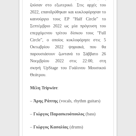
ζούσαν στο εξωτερικό. Στις αρχές του
2022, επανιδρύθηκαν και κυκλοφόρησαν το
καινούργιο τους EP “Half Circle” το
Σεπτέμβριο 2022 ως μία πρόγευση του
επερχόμενου τρίτου δίσκου τους “Full
Circle”, ο οποίος κυκλοφόρησε στις 5
Οκτωβρίου 2022 ψηφιακά, που θα
παρουσιάσουν ζωντανά
το Σάββατο 26
Νοεμβρίου 2022 στις 22:00, στη
σκηνή UpStage του Γυάλινου Μουσικού
Θεάτρου.
Μέλη Tripwire
:
–
Άρης Ράπτης
(vocals, rhythm guitars)
–
Γιώργος Παρασκευόπουλος
(bass)
–
Γιώργος Κασαλίας
(drums)