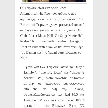
Οι Tripwire είναι ένα πενταμελές
Alternative/Indie Rock συγκρότημα, που
δημιουργήθηκε στην Αθήνα, Ελλάδα το 1999.
Έκτοτε, οι Tripwire έχουν εμφανιστεί τακτικά
σε διάφορους χώρους στην Αθήνα, όπως An
Club, Planet Music Hall, On Stage Music Hall,
Rodeo Club, Underworld, Gyalino Upstage, το
Trianon Filmcenter, καθώς και στην πρεμιέρα
του Damon και της Naomi στην Ελλάδα, το
2007.
Τραγούδια των Tripwire, όπως τα “Judy’s
Lullaby”, “The Big Deal” και “Under A
Scarlet Sky”, έχουν γνωρίσει σημαντικό
air-play σε διάφορους ραδιοφωνικούς
σταθμούς σε όλη την Ελλάδα,
συμπεριλαμβανομένων των Red 96,3 και
Freedom FM ενώ το κομμάτι τους REC2
εμφανίζεται στο Postwave. Έκτο CD