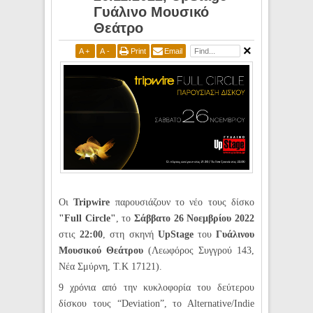
Γυάλινο Μουσικό
Θεάτρο
A
+
A
-
Print
Email
Οι
Tripwire
παρουσιάζουν το νέο τους δίσκο
"Full Circle"
, το
Σάββατο 26 Νοεμβρίου 2022
στις
22:00
, στη σκηνή
UpStage
του
Γυάλινου
Μουσικού Θεάτρου
(Λεωφόρος Συγγρού
143,
Νέα Σμύρνη, Τ.Κ 17121).
9 χρόνια από την κυκλοφορία του δεύτερου
δίσκου τους “Deviation”, τo Alternative/Indie