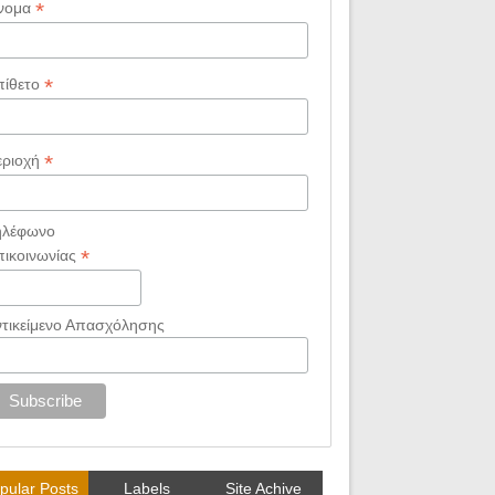
*
νομα
*
πίθετο
*
εριοχή
ηλέφωνο
*
πικοινωνίας
ντικείμενο Απασχόλησης
pular Posts
Labels
Site Achive