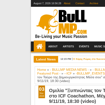
August 7, 2026
16:56:29
About
Contact
Archive
ABOUT
ARTISTS
EVENTS
MUSIC 
Latest News
12:15 PM
Ο Χάρης Ρώμας στο Success 
Home
»
- BULLMP MEDIA NEWS -
»
- BULL
Featured Post -
»
--ICF
»
-BULLMP_EVENTS
τον Ταύρο της Δημιουργικότητας Μέσα σου"
9/11/19, 18:30 (video)
03
Ομιλία "Ξυπνώντας τον 
Nov
στο ICF Coachathon, Μέ
2019
9/11/19, 18:30 (video)