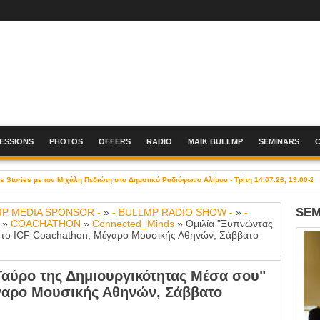
SESSIONS
PHOTOS
OFFERS
RADIO
MAIK BULLMP
SEMINARS
Stories με τον Μιχάλη Πεδιώτη στο Δημοτικό Ραδιόφωνο Αλίμου - Τρίτη 14.07.26, 19:00-21
SEM
MP MEDIA SPONSOR -
»
- BULLMP RADIO SHOW -
»
-
»
COACHATHON
»
Connected_Minds
»
Ομιλία "Ξυπνώντας
 στο ICF Coachathon, Μέγαρο Μουσικής Αθηνών, Σάββατο
Ταύρο της Δημιουργικότητας Μέσα σου"
γαρο Μουσικής Αθηνών, Σάββατο