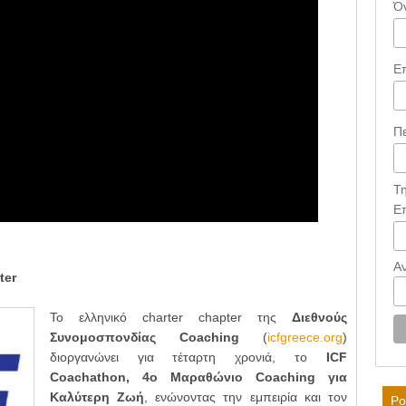
Ό
Ε
Π
Τ
Ε
Α
ter
Το ελληνικό charter chapter της
Διεθνούς
Συνομοσπονδίας Coaching
(
icfgreece.org
)
διοργανώνει για τέταρτη χρονιά, το
ICF
Coachathon, 4ο Μαραθώνιο Coaching για
Καλύτερη Ζωή
, ενώνοντας την εμπειρία και τον
Po