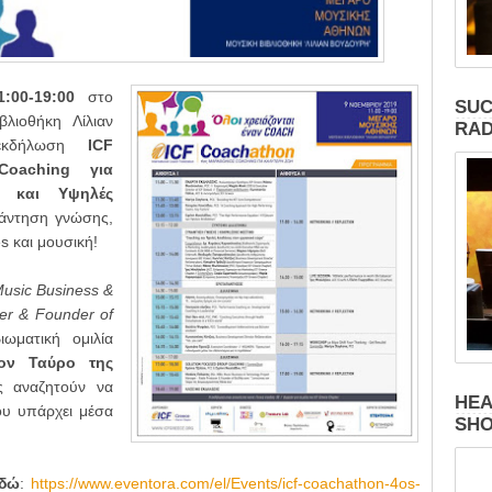
1:00-19:00
στο
SUC
λιοθήκη Λίλιαν
RAD
 εκδήλωση
ICF
oaching για
 και Υψηλές
νάντηση γνώσης,
s και μουσική!
usic Business &
er & Founder of
ωματική ομιλία
ον Ταύρο της
ς αναζητούν να
HEA
ου υπάρχει μέσα
SH
εδώ
:
https://www.eventora.com/el/Events/icf-coachathon-4os-