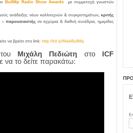
ίων
BullMp Radio Show Awards
με συμμετοχή γνωστών
σμούς ανάδειξης νέων καλλιτεχνών & συγκροτημάτων
, κριτής
ς – παρουσιαστής
σε εγχώρια & διεθνή συνέδρια, ημερίδες
ίτε να βρείτε στο
link
:
http
://
bit
.
ly
/
MaikBullMp
 του
Μιχάλη Πεδιώτη
στο
ICF
ε να το δείτε παρακάτω:
ΠΡΟ
Ε
E