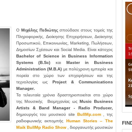
O
Μιχάλης Πεδιώτης
σπούδασε στους τομείς της
Πληροφορικής, Διοίκησης
Επιχειρήσεων, Διοίκησης
Προσωπικού, Επικοινωνίας, Marketing, Πωλήσεων,
Δημοσίων Σχέσεων και Social Media. Είναι κάτοχος
Bachelor of Science in Business Information
Systems
(
B
.
Sc
)
και
Master in Business
Administration
(
M
.
B
.
A
)
με πολύχρονη εμπειρία και
πορεία στο χώρο των επιχειρήσεων και της
τεχνολογίας ως
Project
&
Communications
Manager
.
Τα τελευταία χρόνια δραστηριοποιείται στο χώρο
της Μουσικής Βιομηχανίας ως
Music Business
Artists
&
Band Manager
-
Radio Producer
,
δημιουργός του μουσικού
site
BullMp
.
com
, της
ραδιοφωνικής εκπομπής
Human Stories
–
The
FIN
Maik BullMp Radio Show
, διοργανωτής μουσικών