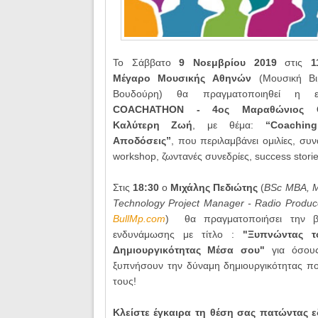
Το Σάββατο
9 Νοεμβρίου 2019
στις
1
Μέγαρο Μουσικής Αθηνών
(Μουσική Βιβ
Βουδούρη) θα πραγματοποιηθεί η
COACHATHON - 4ος Μαραθώνιος C
Καλύτερη Ζωή
, με θέμα:
“Coaching
Αποδόσεις”
, που περιλαμβάνει ομιλ
ίες, συ
workshop, ζωντανές συνεδρίες, success storie
Στις
18:30
ο
Μιχάλης Πεδιώτης
(
BSc MBA, M
Technology Project Manager - Radio Produc
BullMp.com
) θα πραγματοποιήσει την βι
ενδυνάμωσης με τίτλο :
"Ξυπνώντας τ
Δημιουργικότητας Μέσα σου"
για όσου
ξυπνήσουν την δύναμη δημιουργικότητας π
τους!
Κλείστε έγκαιρα τη θέση σας πατώντας 