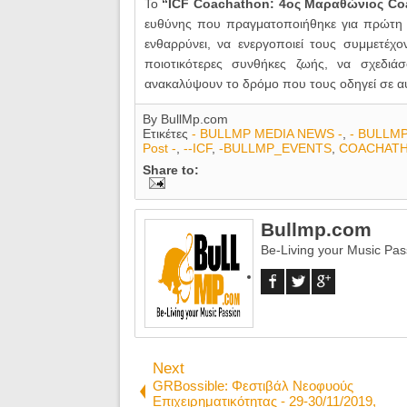
Το
“ICF Coachathon: 4ος Μαραθώνιος Co
ευθύνης που πραγματοποιήθηκε για πρώτη φο
ενθαρρύνει, να ενεργοποιεί τους συμμετέχ
ποιοτικότερες συνθήκες ζωής, να σχεδιά
ανακαλύψουν το δρόμο που τους οδηγεί σε αυ
By
BullMp.com
Ετικέτες
- BULLMP MEDIA NEWS -
,
- BULLM
Post -
,
--ICF
,
-BULLMP_EVENTS
,
COACHAT
Share to:
Bullmp.com
Be-Living your Music Pas
Next
GRBossible: Φεστιβάλ Νεοφυούς
Επιχειρηματικότητας - 29-30/11/2019,