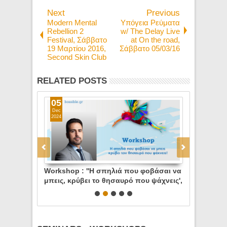
Next
Previous
Modern Mental
Υπόγεια Ρεύματα
Rebellion 2
w/ The Delay Live
Festival, Σάββατο
at On the road,
19 Μαρτίου 2016,
Σάββατο 05/03/16
Second Skin Club
RELATED POSTS
05
03
Dec
May
2024
2023
Co. - Friday
Workshop : ''Η σπηλιά που φοβάσαι να
Ομιλία: Δημ
μπεις, κρύβει το θησαυρό που ψάχνεις',
Τα Soft Ski
Φεστιβάλ Νεοφυούς
ιδέας μας, 
Επιχειρηματικότητας GRBossible,
Αθηνών
Σαββατο 14.12.2024, 14:00-14:45