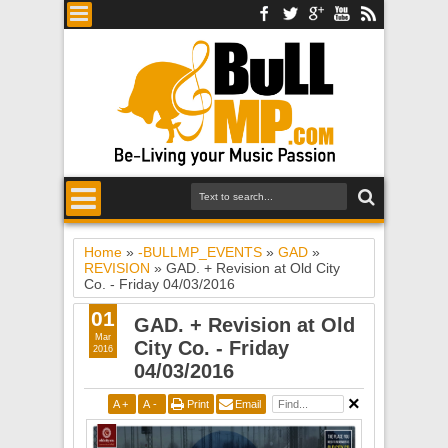
Home
»
-BULLMP_EVENTS
»
GAD
»
REVISION
»
GAD. + Revision at Old City
Co. - Friday 04/03/2016
01
GAD. + Revision at Old
Mar
City Co. - Friday
2016
04/03/2016
A
+
A
-
Print
Email