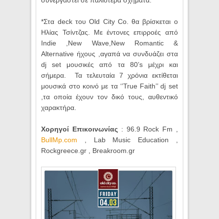
συνεργαστεί σε παλιότερα σχήματα.
*Στα deck του Old City Co. θα βρίσκεται ο
Ηλίας Τσίντζας. Με έντονες επιρροές από
Indie ,New Wave,New Romantic &
Alternative ήχους ,αγαπά να συνδυάζει στα
dj set μ
ουσικές από τα 80’s μέχρι και
σήμερα. Τα τελευταία 7 χρόνια εκτίθεται
μουσικά στο κοινό με τα ‘’True Faith’’ dj set
,τα οποία έχουν τον δικό τους, αυθεντικό
χαρακτήρα.
Χορηγοί Επικοινωνίας
: 96.9 Rock Fm ,
BullMp.com
, Lab Music Education ,
Rockgreece.gr , Breakroom.gr