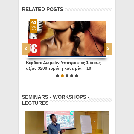
RELATED POSTS
24
10
Sep
Sep
2015
2015
αξίας 3000
Κέρδισε Δωρεάν Υποτροφίες 1 έτους
Κέρδισε Δω
30% έκπτωση
αξίας 3200 ευρώ η κάθε μία + 10
αξίας 3200 
φορά του
Υποτροφίες με 30% έκπτωση + Δώρο
30% έκπτωσ
Tablet προσφορά του I.I.E.K CITY UNITY
CITY UNITY
SEMINARS - WORKSHOPS -
LECTURES