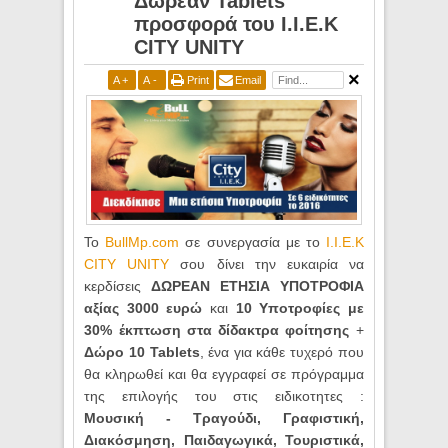
Δωρεάν Tablets
προσφορά του I.I.E.K
CITY UNITY
A
+
A
-
Print
Email
Το
BullMp.com
σε συνεργασία με το
I.I.E.K
CITY UNITY
σου δίνει την ευκαιρία να
κερδίσεις
ΔΩΡΕΑΝ ΕΤΗΣΙΑ ΥΠΟΤΡΟΦIΑ
αξίας 3000 ευρώ
και
10 Υποτροφίες με
30% έκπτωση στα δίδακτρα φοίτησης
+
Δώρο 10 Tablets
, ένα για κάθε τυχερό που
θα κληρωθεί και θα εγγραφεί σε πρόγραμμα
της επιλογής του στις ειδικοτητες :
Μουσική - Τραγούδι, Γραφιστική,
Διακόσμηση, Παιδαγωγικά, Τουριστικά,