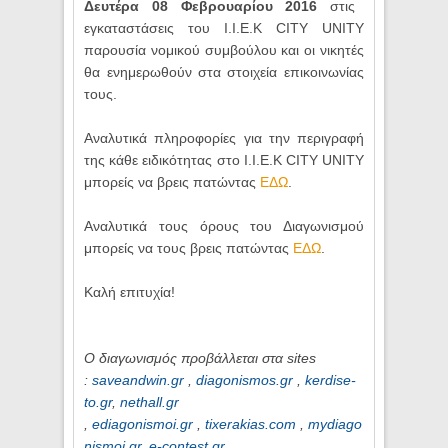
Δευτέρα 08 Φεβρουαρίου 2016
στις
εγκαταστάσεις του I.I.E.K CITY UNITY
παρουσία νομικού συμβούλου και οι νικητές
θα ενημερωθούν στα στοιχεία επικοινωνίας
τους.
Αναλυτικά πληροφορίες για την περιγραφή
της κάθε ειδικότητας στο I.I.E.K CITY UNITY
μπορείς να βρεις πατώντας
ΕΔΩ
.
Αναλυτικά τους όρους του Διαγωνισμού
μπορείς να τους βρεις πατώντας
ΕΔΩ
.
Καλή επιτυχία!
Ο διαγωνισμός προβάλλεται στα sites
:
saveandwin.gr
,
diagonismos.gr
,
kerdise-
to.gr
,
nethall.gr
,
ediagonismoi.gr
,
tixerakias.com
,
mydiago
nismoi.gr
,
e-contest.gr