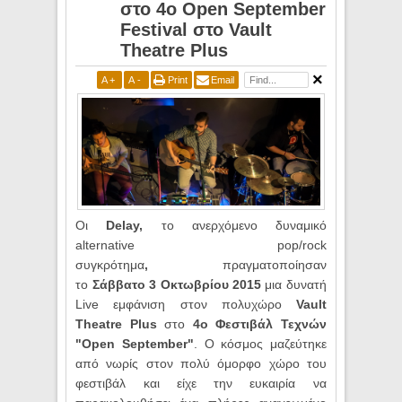
στο 4ο Open September
Festival στο Vault
Theatre Plus
A
+
A
-
Print
Email
Oι
Delay,
το ανερχόμενο δυναμικό
alternative pop/rock
συγκρότημα
,
πραγματοποίησαν
το
Σάββατο 3 Οκτωβρίου 2015
μια δυνατή
Live εμφάνιση στον πολυχώρο
Vault
Theatre Plus
στο
4ο Φεστιβάλ Τεχνών
"Open September"
. Ο κόσμος μαζεύτηκε
από νωρίς στον πολύ όμορφο χώρο του
φεστιβάλ και είχε την ευκαιρία να