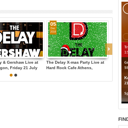
05
10
ec
Oct
016
2016
2
 Delay X-mas Party Live at
The Delay Live at Metro Stages,
Τh
rd Rock Cafe Athens,
Monastiraki Metro Station,
Sep
/12/2016
14/10/2016
The
21
FIN