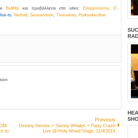
ite
BullMp
και προβάλλεται
στα sites:
Ediagonismoi
,
E-
ise-to
,
Nethall
,
Saveandwin
,
Tixerakias
,
Paiksekerdise
SUC
RAD
sion
HEA
SH
Previous
OOM
Destiny Heroes + Skinny Whales + Party Crash
ό το
Live @ Holy Wood Stage, 11/4/2014