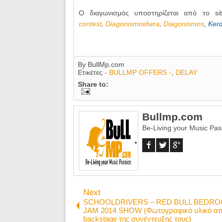
Ο διαγωνισμός υποστηρίζεται από το s
contest
,
Diagonismoidwra
,
Diagonismos
,
Kerd
By
BullMp.com
Ετικέτες
- BULLMP OFFERS -
,
DELAY
Share to:
Bullmp.com
Be-Living your Music Pas
Next
SCHOOLDRIVERS – RED BULL BEDR
JAM 2014 SHOW (Φωτογραφικό υλικό απ
backstage της συνέντευξης τους)