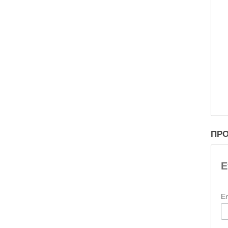
ΠΡΟ
Ε
E