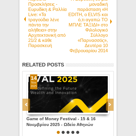
Προσκλήσεις -
μοναδική
Ευρυδίκη & Ραλλία
παράσταση «Η
Live: «Τα
EDITH, ο ΕLVIS και
τραγούδια λένε
ό,τι αγαπώ ΤΟ
πάντα την
ΜΠΛΕ ΤΑΞΙΔΙ» στο
αλήθεια» στην
Φιλολογικό
Αρχιτεκτονική από
Σύλλογο
21/2 & κάθε
«Παρνασσός»,
Παρασκευή
Δευτέρα 10
Φεβρουαρίου 2014
RELATED POSTS
14
03
Nov
Nov
2025
2025
Game of Money Festival - 15 & 16
My Gap Feel 
Νοεμβρίου 2025 - Ωδείο Αθηνών
Τετάρτη & 
Πολέμικό Μ