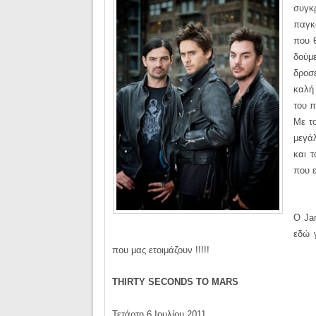
συγκ
παγκό
που θ
δούμ
δροσε
καλή
του 
Με τ
μεγάλ
και τ
που ε
Ο Jar
εδώ 
που μας ετοιμάζουν !!!!!
THIRTY SECONDS TO MARS
Τετάρτη 6 Ιουλίου 2011