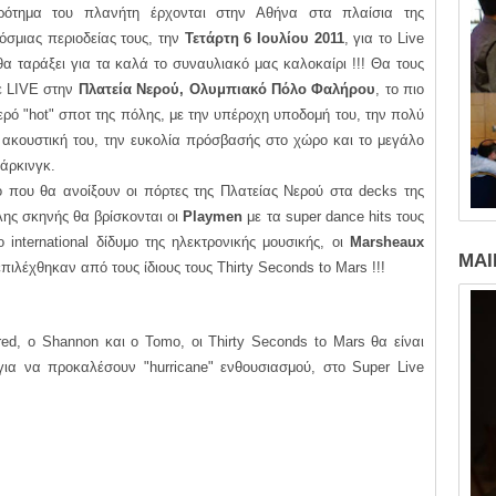
ρότημα του πλανήτη έρχονται στην Αθήνα στα πλαίσια της
σμιας περιοδείας τους, την
Τετάρτη 6 Ιουλίου 2011
, για το Live
α ταράξει για τα καλά το συναυλιακό μας καλοκαίρι !!! Θα τους
ε LIVE στην
Πλατεία Νερού, Ολυμπιακό Πόλο Φαλήρου
, το πιο
ρό "hot" σποτ της πόλης, με την υπέροχη υποδομή του, την πολύ
 ακουστική του, την ευκολία πρόσβασής στο χώρο και το μεγάλο
πάρκινγκ.
ο που θα ανοίξουν οι πόρτες της Πλατείας Νερού στα decks της
ης σκηνής θα βρίσκονται οι
Playmen
με τα super dance hits τους
ο international δίδυμο της ηλεκτρονικής μουσικής, οι
Marsheaux
MAI
πιλέχθηκαν από τους ίδιους τους Thirty Seconds to Mars !!!
ed, o Shannon και ο Tomo, οι Thirty Seconds to Mars θα είναι
για να προκαλέσουν "hurricane" ενθουσιασμού, στο Super Live