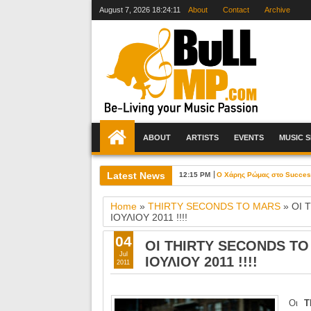
August 7, 2026
18:24:12
About
Contact
Archive
ABOUT
ARTISTS
EVENTS
MUSIC 
Latest News
12:15 PM
Ο Χάρης Ρώμας στο Success 
Home
»
THIRTY SECONDS TO MARS
»
OI 
ΙΟΥΛΙΟΥ 2011 !!!!
04
OI THIRTY SECONDS TO
Jul
ΙΟΥΛΙΟΥ 2011 !!!!
2011
Οι
T