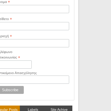
*
νομα
*
πίθετο
*
εριοχή
ηλέφωνο
*
πικοινωνίας
ντικείμενο Απασχόλησης
pular Posts
Labels
Site Achive