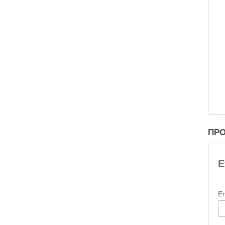
ΠΡΟ
Ε
E