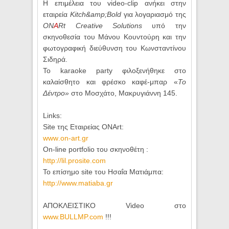
Η επιμέλεια του
video
-
clip
ανήκει στην
εταιρεία
Kitch
&amp;
Bold
για λογαριασμό της
ON
A
Rt
Creative
Solutions
υπό την
σκηνοθεσία του Μάνου Κουντούρη και την
φωτογραφική διεύθυνση του Κωνσταντίνου
Σιδηρά.
Το
karaoke
party
φιλοξενήθηκε στο
καλαίσθητο και φρέσκο καφέ-μπαρ «
Το
Δέντρο»
στο Μοσχάτο, Μακρυγιάννη 145.
Links
:
Site
της Εταιρείας ONArt:
www
.
on
-
art
.
gr
On
-
line
portfolio
του σκηνοθέτη :
http
://
lil
.
prosite
.
com
Το επίσημο
site
του Ησαΐα Ματιάμπα:
http://www.matiaba.gr
ΑΠΟΚΛΕΙΣΤΙΚΟ Video στο
www.BULLMP.com
!!!