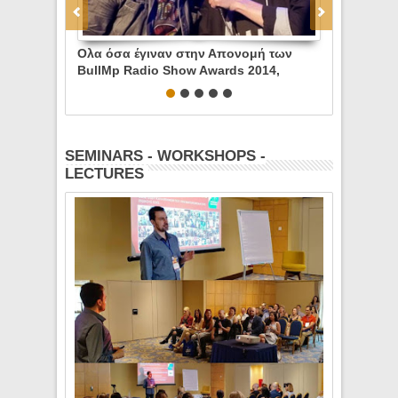
 όσα έγιναν στην Απονομή των
Απονομή BullMp Radio Sho
lMp Radio Show Awards 2014,
2014, Κυριακή 11 Μαίου 2014
ιακή 11 Μαίου 2014, HolyWood
Holy Wood Stage
ge
SEMINARS - WORKSHOPS -
LECTURES