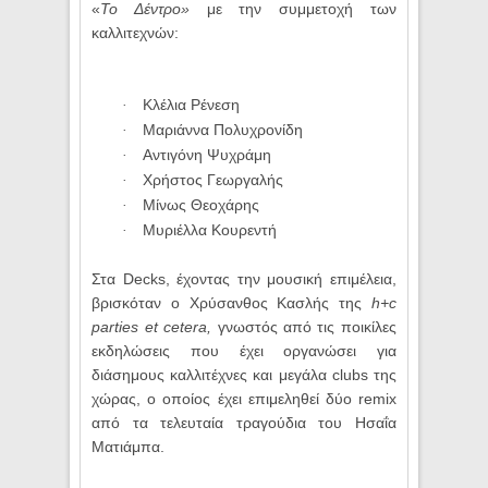
«
Το Δέντρο»
με την συμμετοχή των
καλλιτεχνών:
Κλέλια Ρένεση
·
Μαριάννα Πολυχρονίδη
·
Αντιγόνη Ψυχράμη
·
Χρήστος Γεωργαλής
·
Μίνως Θεοχάρης
·
Μυριέλλα Κουρεντή
·
Στα
Decks
, έχοντας την μουσική επιμέλεια,
βρισκόταν ο Χρύσανθος Κασλής της
h
+
c
parties
et
cetera
,
γνωστός από τις ποικίλες
εκδηλώσεις που έχει οργανώσει για
διάσημους καλλιτέχνες και μεγάλα
clubs
της
χώρας, ο οποίος έχει επιμεληθεί δύο
remix
από τα τελευταία τραγούδια του Ησαΐα
Ματιάμπα.