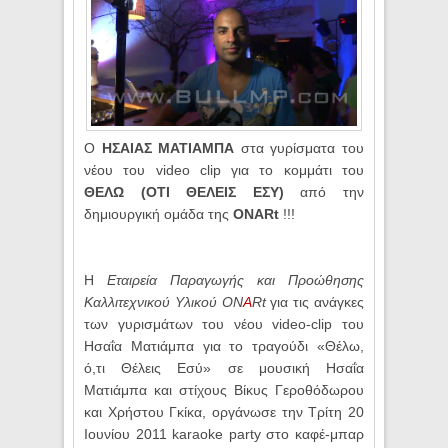
Ο
ΗΣΑΙΑΣ ΜΑΤΙΑΜΠΑ
στα γυρίσματα του
νέου του video clip για το κομμάτι του
ΘΕΛΩ (ΟΤΙ ΘΕΛΕΙΣ ΕΣΥ)
από την
δημιουργική ομάδα της
ONARt
!!!
Η
Εταιρεία Παραγωγής και Προώθησης
Καλλιτεχνικού Υλικού
ON
A
Rt
για τις ανάγκες
των γυρισμάτων του νέου
video
-
clip
του
Ησαΐα Ματιάμπα για το τραγούδι «Θέλω,
ό,τι Θέλεις Εσύ» σε μουσική Ησαΐα
Ματιάμπα και στίχους Βίκυς Γεροθόδωρου
και Χρήστου Γκίκα, οργάνωσε την Τρίτη 20
Ιουνίου 2011
karaoke
party
στο καφέ-μπαρ