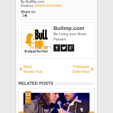
By
BullMp.com
Ετικέτες
ISAIAS MATIABA
Share to:
Bullmp.com
Be-Living your Music
Passion
Next
Previous
Newer Post
Older Post
RELATED POSTS
2
29
y
Apr
14
2014